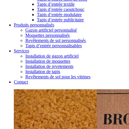
Tapis d’entrée textile
Tapis d’entrée caoutchouc
Tapis d’entrée modulaire
Tapis d’entrée publicitaire
Produits personnalisés
Gazon artificiel personnalisé
Moquettes personnalisés
Revêtements de sol personnalisés
Tapis d’entrée personnalisables
Services
Installation de gazon artificiel
Installation de moquettes
Installation de revetements
Installation de tapis
Revêtements de sol pour les vitrines
Contact