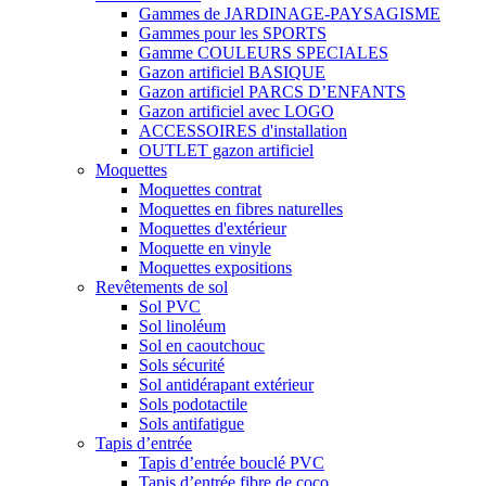
Gammes de JARDINAGE-PAYSAGISME
Gammes pour les SPORTS
Gamme COULEURS SPECIALES
Gazon artificiel BASIQUE
Gazon artificiel PARCS D’ENFANTS
Gazon artificiel avec LOGO
ACCESSOIRES d'installation
OUTLET gazon artificiel
Moquettes
Moquettes contrat
Moquettes en fibres naturelles
Moquettes d'extérieur
Moquette en vinyle
Moquettes expositions
Revêtements de sol
Sol PVC
Sol linoléum
Sol en caoutchouc
Sols sécurité
Sol antidérapant extérieur
Sols podotactile
Sols antifatigue
Tapis d’entrée
Tapis d’entrée bouclé PVC
Tapis d’entrée fibre de coco