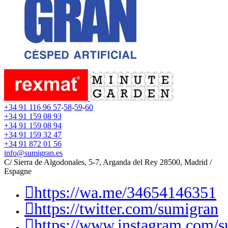
+34 91 116 96 57
-
58
-
59
-
60
+34 91 159 08 93
+34 91 159 08 94
+34 91 159 32 47
+34 91 872 01 56
info@sumigran.es
C/ Sierra de Algodonales, 5-7, Arganda del Rey 28500, Madrid /
Espagne
https://wa.me/34654146351
https://twitter.com/sumigran
https://www.instagram.com/s