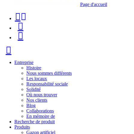
Page d'accueil
Téléphone
Recherche
de
de
Menu
contact
produit
+34
Fermer
91
116
Entreprise
Histoire
96
Nous sommes différents
Les locaux
57
Responsabilité sociale
Solidité
Où nous trouver
Nos clients
Blog
Collaborations
En mémoire de
Recherche de produit
Produits
Gazon artificiel