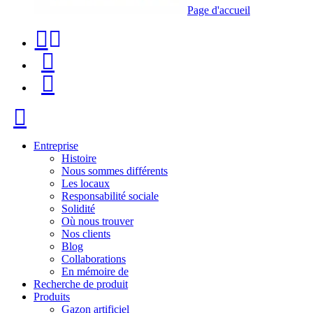
Page d'accueil
Téléphone
Recherche
de
de
Menu
contact
produit
+34
Fermer
91
116
Entreprise
Histoire
96
Nous sommes différents
Les locaux
57
Responsabilité sociale
Solidité
Où nous trouver
Nos clients
Blog
Collaborations
En mémoire de
Recherche de produit
Produits
Gazon artificiel