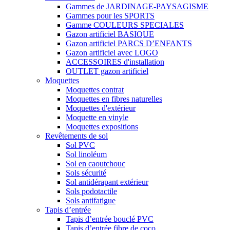
Gammes de JARDINAGE-PAYSAGISME
Gammes pour les SPORTS
Gamme COULEURS SPECIALES
Gazon artificiel BASIQUE
Gazon artificiel PARCS D’ENFANTS
Gazon artificiel avec LOGO
ACCESSOIRES d'installation
OUTLET gazon artificiel
Moquettes
Moquettes contrat
Moquettes en fibres naturelles
Moquettes d'extérieur
Moquette en vinyle
Moquettes expositions
Revêtements de sol
Sol PVC
Sol linoléum
Sol en caoutchouc
Sols sécurité
Sol antidérapant extérieur
Sols podotactile
Sols antifatigue
Tapis d’entrée
Tapis d’entrée bouclé PVC
Tapis d’entrée fibre de coco