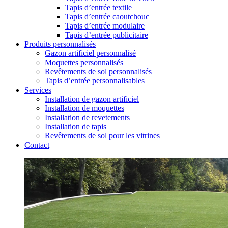
Tapis d’entrée textile
Tapis d’entrée caoutchouc
Tapis d’entrée modulaire
Tapis d’entrée publicitaire
Produits personnalisés
Gazon artificiel personnalisé
Moquettes personnalisés
Revêtements de sol personnalisés
Tapis d’entrée personnalisables
Services
Installation de gazon artificiel
Installation de moquettes
Installation de revetements
Installation de tapis
Revêtements de sol pour les vitrines
Contact