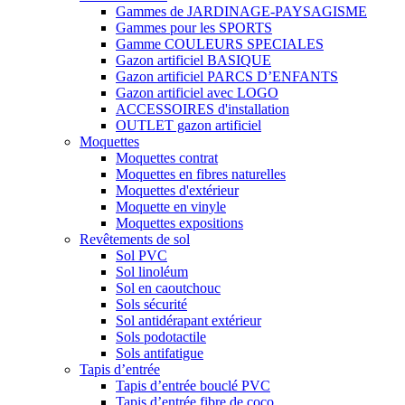
Gammes de JARDINAGE-PAYSAGISME
Gammes pour les SPORTS
Gamme COULEURS SPECIALES
Gazon artificiel BASIQUE
Gazon artificiel PARCS D’ENFANTS
Gazon artificiel avec LOGO
ACCESSOIRES d'installation
OUTLET gazon artificiel
Moquettes
Moquettes contrat
Moquettes en fibres naturelles
Moquettes d'extérieur
Moquette en vinyle
Moquettes expositions
Revêtements de sol
Sol PVC
Sol linoléum
Sol en caoutchouc
Sols sécurité
Sol antidérapant extérieur
Sols podotactile
Sols antifatigue
Tapis d’entrée
Tapis d’entrée bouclé PVC
Tapis d’entrée fibre de coco