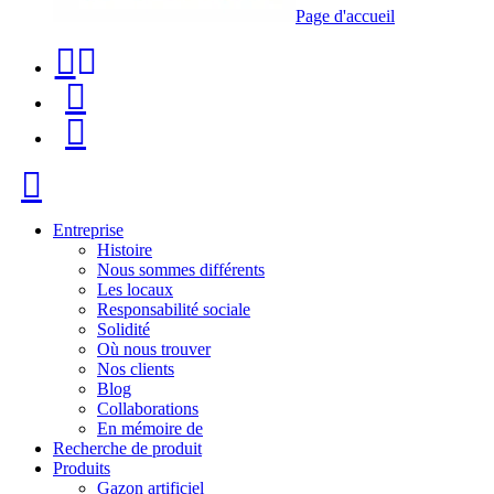
Page d'accueil
Téléphone
Recherche
de
de
Menu
contact
produit
+34
Fermer
91
116
Entreprise
Histoire
96
Nous sommes différents
Les locaux
57
Responsabilité sociale
Solidité
Où nous trouver
Nos clients
Blog
Collaborations
En mémoire de
Recherche de produit
Produits
Gazon artificiel