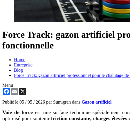
Force Track: gazon artificiel pr
fonctionnelle
Home
Entreprise
Blog
Force Track: gazon artificiel professionnel pour le chalutage de 
Menu
Facebook
Email
X
Publié le
05 / 05 / 2026
par Sumigran dans
Gazon artificiel
Voie de force
est une surface technique spécialement co
optimisé pour soutenir
friction constante, charges élevées 