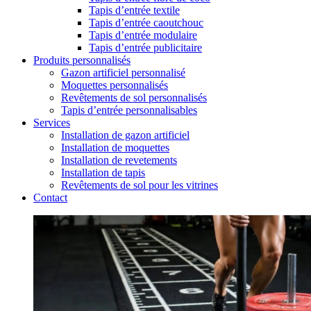
Tapis d’entrée textile
Tapis d’entrée caoutchouc
Tapis d’entrée modulaire
Tapis d’entrée publicitaire
Produits personnalisés
Gazon artificiel personnalisé
Moquettes personnalisés
Revêtements de sol personnalisés
Tapis d’entrée personnalisables
Services
Installation de gazon artificiel
Installation de moquettes
Installation de revetements
Installation de tapis
Revêtements de sol pour les vitrines
Contact