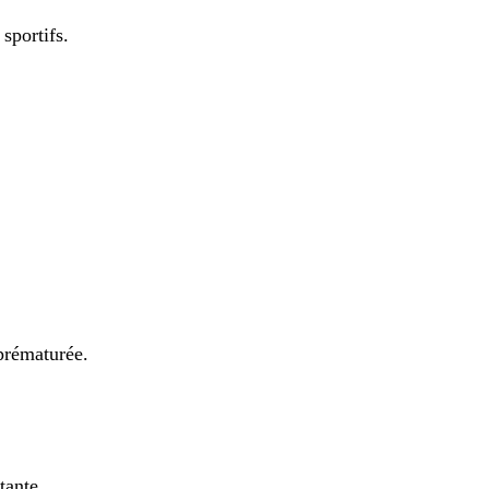
sportifs.
 prématurée.
tante.