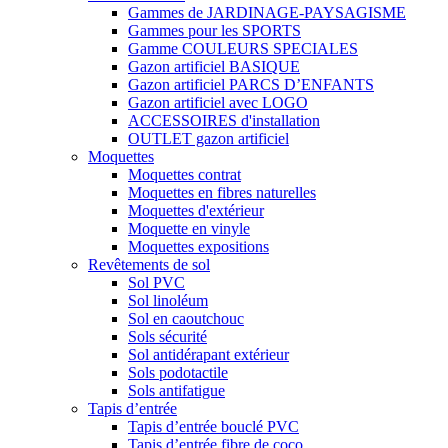
Gammes de JARDINAGE-PAYSAGISME
Gammes pour les SPORTS
Gamme COULEURS SPECIALES
Gazon artificiel BASIQUE
Gazon artificiel PARCS D’ENFANTS
Gazon artificiel avec LOGO
ACCESSOIRES d'installation
OUTLET gazon artificiel
Moquettes
Moquettes contrat
Moquettes en fibres naturelles
Moquettes d'extérieur
Moquette en vinyle
Moquettes expositions
Revêtements de sol
Sol PVC
Sol linoléum
Sol en caoutchouc
Sols sécurité
Sol antidérapant extérieur
Sols podotactile
Sols antifatigue
Tapis d’entrée
Tapis d’entrée bouclé PVC
Tapis d’entrée fibre de coco