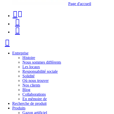
Page d'accueil
Téléphone
Recherche
de
de
Menu
contact
produit
+34
Fermer
91
116
Entreprise
Histoire
96
Nous sommes différents
Les locaux
57
Responsabilité sociale
Solidité
Où nous trouver
Nos clients
Blog
Collaborations
En mémoire de
Recherche de produit
Produits
Gazon artificiel