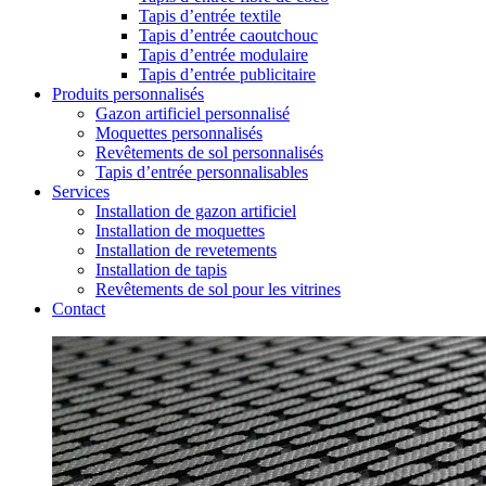
Tapis d’entrée textile
Tapis d’entrée caoutchouc
Tapis d’entrée modulaire
Tapis d’entrée publicitaire
Produits personnalisés
Gazon artificiel personnalisé
Moquettes personnalisés
Revêtements de sol personnalisés
Tapis d’entrée personnalisables
Services
Installation de gazon artificiel
Installation de moquettes
Installation de revetements
Installation de tapis
Revêtements de sol pour les vitrines
Contact