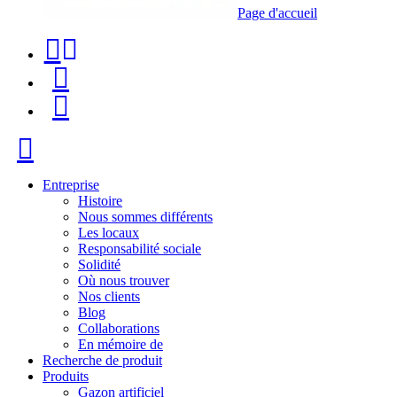
Page d'accueil
Téléphone
Recherche
de
de
Menu
contact
produit
+34
Fermer
91
116
Entreprise
Histoire
96
Nous sommes différents
Les locaux
57
Responsabilité sociale
Solidité
Où nous trouver
Nos clients
Blog
Collaborations
En mémoire de
Recherche de produit
Produits
Gazon artificiel