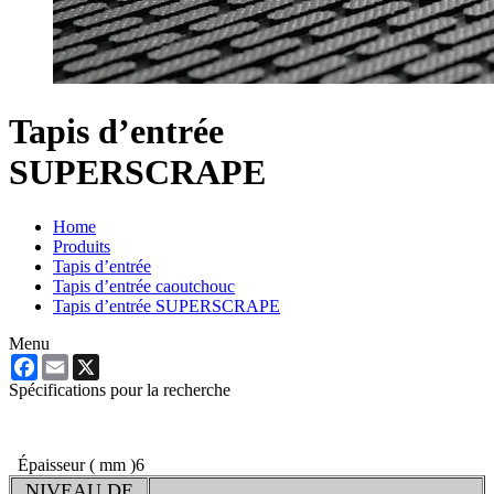
Tapis d’entrée
SUPERSCRAPE
Home
Produits
Tapis d’entrée
Tapis d’entrée caoutchouc
Tapis d’entrée SUPERSCRAPE
Menu
Facebook
Email
X
Spécifications pour la recherche
Épaisseur ( mm )
6
NIVEAU DE