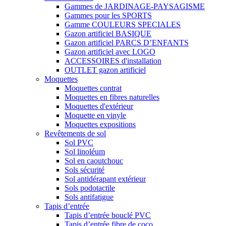
Gammes de JARDINAGE-PAYSAGISME
Gammes pour les SPORTS
Gamme COULEURS SPECIALES
Gazon artificiel BASIQUE
Gazon artificiel PARCS D’ENFANTS
Gazon artificiel avec LOGO
ACCESSOIRES d'installation
OUTLET gazon artificiel
Moquettes
Moquettes contrat
Moquettes en fibres naturelles
Moquettes d'extérieur
Moquette en vinyle
Moquettes expositions
Revêtements de sol
Sol PVC
Sol linoléum
Sol en caoutchouc
Sols sécurité
Sol antidérapant extérieur
Sols podotactile
Sols antifatigue
Tapis d’entrée
Tapis d’entrée bouclé PVC
Tapis d’entrée fibre de coco