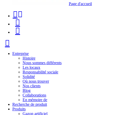
Page d'accueil
Téléphone
Recherche
de
de
Menu
contact
produit
+34
Fermer
91
116
Entreprise
Histoire
96
Nous sommes différents
Les locaux
57
Responsabilité sociale
Solidité
Où nous trouver
Nos clients
Blog
Collaborations
En mémoire de
Recherche de produit
Produits
Gazon artificiel