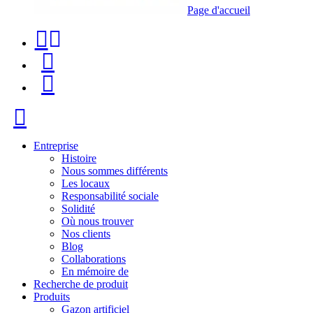
Page d'accueil
Téléphone
Recherche
de
de
Menu
contact
produit
+34
Fermer
91
116
Entreprise
Histoire
96
Nous sommes différents
Les locaux
57
Responsabilité sociale
Solidité
Où nous trouver
Nos clients
Blog
Collaborations
En mémoire de
Recherche de produit
Produits
Gazon artificiel