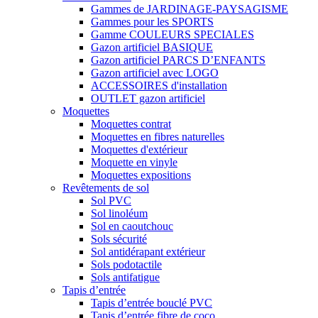
Gammes de JARDINAGE-PAYSAGISME
Gammes pour les SPORTS
Gamme COULEURS SPECIALES
Gazon artificiel BASIQUE
Gazon artificiel PARCS D’ENFANTS
Gazon artificiel avec LOGO
ACCESSOIRES d'installation
OUTLET gazon artificiel
Moquettes
Moquettes contrat
Moquettes en fibres naturelles
Moquettes d'extérieur
Moquette en vinyle
Moquettes expositions
Revêtements de sol
Sol PVC
Sol linoléum
Sol en caoutchouc
Sols sécurité
Sol antidérapant extérieur
Sols podotactile
Sols antifatigue
Tapis d’entrée
Tapis d’entrée bouclé PVC
Tapis d’entrée fibre de coco