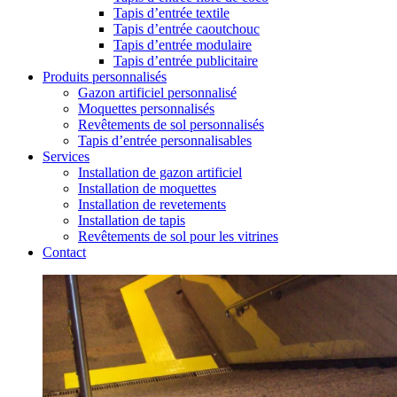
Tapis d’entrée textile
Tapis d’entrée caoutchouc
Tapis d’entrée modulaire
Tapis d’entrée publicitaire
Produits personnalisés
Gazon artificiel personnalisé
Moquettes personnalisés
Revêtements de sol personnalisés
Tapis d’entrée personnalisables
Services
Installation de gazon artificiel
Installation de moquettes
Installation de revetements
Installation de tapis
Revêtements de sol pour les vitrines
Contact