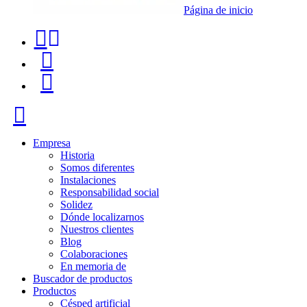
Página de inicio
Teléfono
Buscador
de
de
Menú
contacto
productos
+34
Cerrar
91
116
Empresa
Historia
96
Somos diferentes
Instalaciones
57
Responsabilidad social
Solidez
Dónde localizarnos
Nuestros clientes
Blog
Colaboraciones
En memoria de
Buscador de productos
Productos
Césped artificial