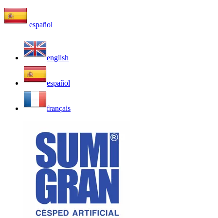
español
english
español
français