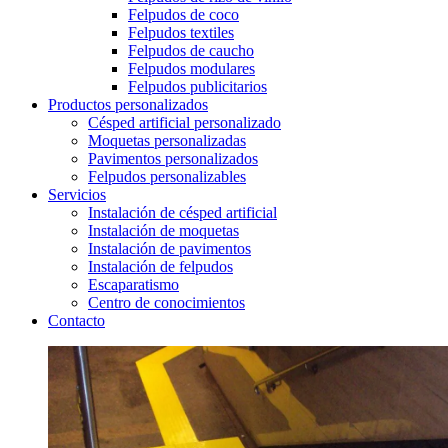
Felpudos de coco
Felpudos textiles
Felpudos de caucho
Felpudos modulares
Felpudos publicitarios
Productos personalizados
Césped artificial personalizado
Moquetas personalizadas
Pavimentos personalizados
Felpudos personalizables
Servicios
Instalación de césped artificial
Instalación de moquetas
Instalación de pavimentos
Instalación de felpudos
Escaparatismo
Centro de conocimientos
Contacto