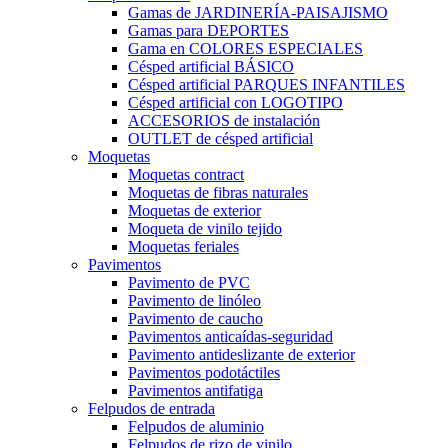
Gamas de JARDINERÍA-PAISAJISMO
Gamas para DEPORTES
Gama en COLORES ESPECIALES
Césped artificial BÁSICO
Césped artificial PARQUES INFANTILES
Césped artificial con LOGOTIPO
ACCESORIOS de instalación
OUTLET de césped artificial
Moquetas
Moquetas contract
Moquetas de fibras naturales
Moquetas de exterior
Moqueta de vinilo tejido
Moquetas feriales
Pavimentos
Pavimento de PVC
Pavimento de linóleo
Pavimento de caucho
Pavimentos anticaídas-seguridad
Pavimento antideslizante de exterior
Pavimentos podotáctiles
Pavimentos antifatiga
Felpudos de entrada
Felpudos de aluminio
Felpudos de rizo de vinilo