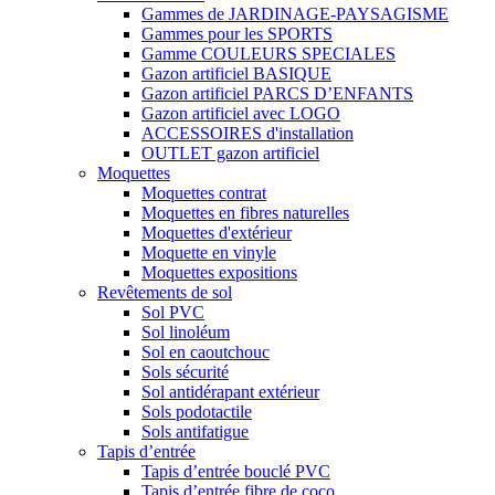
Gammes de JARDINAGE-PAYSAGISME
Gammes pour les SPORTS
Gamme COULEURS SPECIALES
Gazon artificiel BASIQUE
Gazon artificiel PARCS D’ENFANTS
Gazon artificiel avec LOGO
ACCESSOIRES d'installation
OUTLET gazon artificiel
Moquettes
Moquettes contrat
Moquettes en fibres naturelles
Moquettes d'extérieur
Moquette en vinyle
Moquettes expositions
Revêtements de sol
Sol PVC
Sol linoléum
Sol en caoutchouc
Sols sécurité
Sol antidérapant extérieur
Sols podotactile
Sols antifatigue
Tapis d’entrée
Tapis d’entrée bouclé PVC
Tapis d’entrée fibre de coco