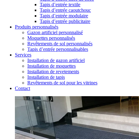
Tapis d’entrée textile
Tapis d’entrée caoutchouc
Tapis d’entrée modulaire
Tapis d’entrée publicitaire
Produits personnalisés
Gazon artificiel personnalisé
Moquettes personnalisés
Revêtements de sol personnalisés
Tapis d’entrée personnalisables
Services
Installation de gazon artificiel
Installation de moquettes
Installation de revetements
Installation de tapis
Revêtements de sol pour les vitrines
Contact