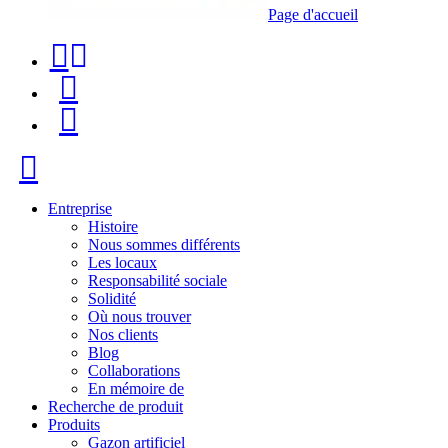
Page d'accueil
Téléphone
Recherche
de
de
Menu
contact
produit
+34
Fermer
91
116
Entreprise
Histoire
96
Nous sommes différents
Les locaux
57
Responsabilité sociale
Solidité
Où nous trouver
Nos clients
Blog
Collaborations
En mémoire de
Recherche de produit
Produits
Gazon artificiel