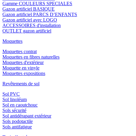
Gamme COULEURS SPECIALES
Gazon artificiel BASIQUE
Gazon artificiel PARCS D’ENFANTS
Gazon artificiel avec LOGO
ACCESSOIRES d'installation
OUTLET gazon artificiel
Moquettes
Moquettes contrat
Moquettes en fibres naturelles
Moquettes d'extérieur
Moquette en vinyle
Moquettes expositions
Revêtements de sol
Sol PVC
Sol linoléum
Sol en caoutchouc
Sols sécurité
Sol antidérapant extérieur
Sols podotactile
Sols antifatigue