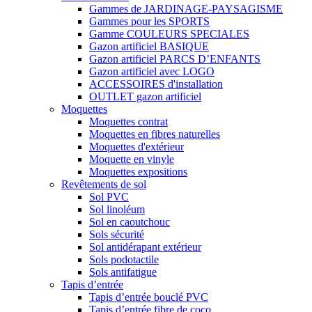
Gammes de JARDINAGE-PAYSAGISME
Gammes pour les SPORTS
Gamme COULEURS SPECIALES
Gazon artificiel BASIQUE
Gazon artificiel PARCS D’ENFANTS
Gazon artificiel avec LOGO
ACCESSOIRES d'installation
OUTLET gazon artificiel
Moquettes
Moquettes contrat
Moquettes en fibres naturelles
Moquettes d'extérieur
Moquette en vinyle
Moquettes expositions
Revêtements de sol
Sol PVC
Sol linoléum
Sol en caoutchouc
Sols sécurité
Sol antidérapant extérieur
Sols podotactile
Sols antifatigue
Tapis d’entrée
Tapis d’entrée bouclé PVC
Tapis d’entrée fibre de coco