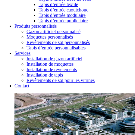
Tapis d’entrée textile
Tapis d’entrée caoutchouc
Tapis d’entrée modulaire
Tapis d’entrée publicitaire
Produits personnalisés
Gazon artificiel personnalisé
Moquettes personnalisés
Revêtements de sol personnalisés
Tapis d’entrée personnalisables
Services
Installation de gazon artificiel
Installation de moquettes
Installation de revetements
Installation de tapis
Revêtements de sol pour les vitrines
Contact