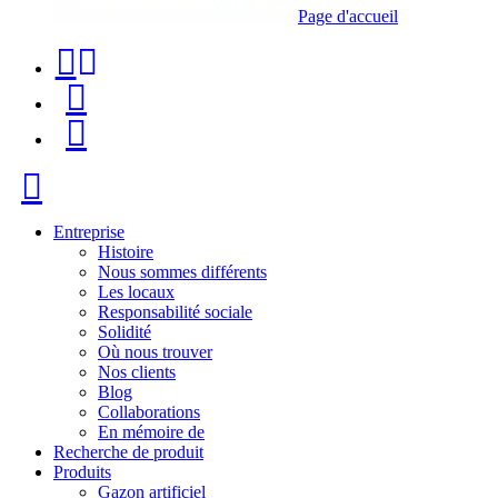
Page d'accueil
Téléphone
Recherche
de
de
Menu
contact
produit
+34
Fermer
91
116
Entreprise
Histoire
96
Nous sommes différents
Les locaux
57
Responsabilité sociale
Solidité
Où nous trouver
Nos clients
Blog
Collaborations
En mémoire de
Recherche de produit
Produits
Gazon artificiel