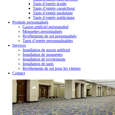
Tapis d’entrée textile
Tapis d’entrée caoutchouc
Tapis d’entrée modulaire
Tapis d’entrée publicitaire
Produits personnalisés
Gazon artificiel personnalisé
Moquettes personnalisés
Revêtements de sol personnalisés
Tapis d’entrée personnalisables
Services
Installation de gazon artificiel
Installation de moquettes
Installation de revetements
Installation de tapis
Revêtements de sol pour les vitrines
Contact