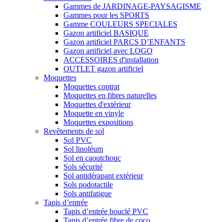
Gammes de JARDINAGE-PAYSAGISME
Gammes pour les SPORTS
Gamme COULEURS SPECIALES
Gazon artificiel BASIQUE
Gazon artificiel PARCS D’ENFANTS
Gazon artificiel avec LOGO
ACCESSOIRES d'installation
OUTLET gazon artificiel
Moquettes
Moquettes contrat
Moquettes en fibres naturelles
Moquettes d'extérieur
Moquette en vinyle
Moquettes expositions
Revêtements de sol
Sol PVC
Sol linoléum
Sol en caoutchouc
Sols sécurité
Sol antidérapant extérieur
Sols podotactile
Sols antifatigue
Tapis d’entrée
Tapis d’entrée bouclé PVC
Tapis d’entrée fibre de coco