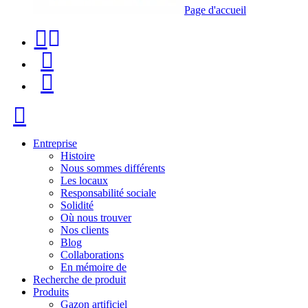
Page d'accueil
Téléphone
Recherche
de
de
Menu
contact
produit
+34
Fermer
91
116
Entreprise
Histoire
96
Nous sommes différents
Les locaux
57
Responsabilité sociale
Solidité
Où nous trouver
Nos clients
Blog
Collaborations
En mémoire de
Recherche de produit
Produits
Gazon artificiel