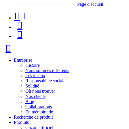
Page d'accueil
Téléphone
Recherche
de
de
Menu
contact
produit
+34
Fermer
91
116
Entreprise
Histoire
96
Nous sommes différents
Les locaux
57
Responsabilité sociale
Solidité
Où nous trouver
Nos clients
Blog
Collaborations
En mémoire de
Recherche de produit
Produits
Gazon artificiel