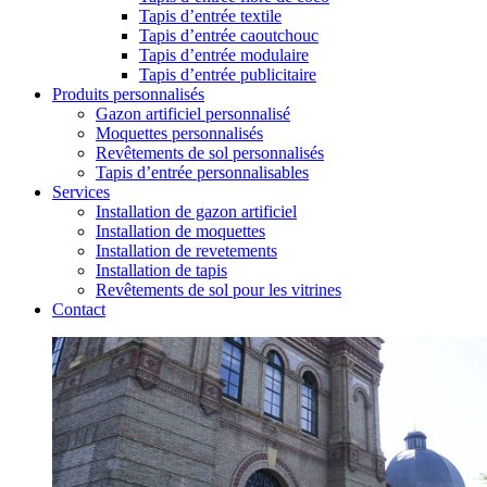
Tapis d’entrée textile
Tapis d’entrée caoutchouc
Tapis d’entrée modulaire
Tapis d’entrée publicitaire
Produits personnalisés
Gazon artificiel personnalisé
Moquettes personnalisés
Revêtements de sol personnalisés
Tapis d’entrée personnalisables
Services
Installation de gazon artificiel
Installation de moquettes
Installation de revetements
Installation de tapis
Revêtements de sol pour les vitrines
Contact