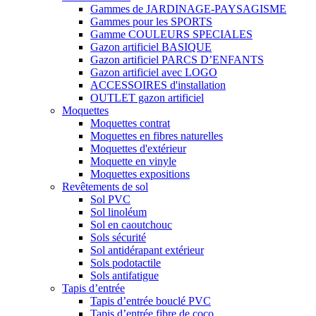
Gammes de JARDINAGE-PAYSAGISME
Gammes pour les SPORTS
Gamme COULEURS SPECIALES
Gazon artificiel BASIQUE
Gazon artificiel PARCS D’ENFANTS
Gazon artificiel avec LOGO
ACCESSOIRES d'installation
OUTLET gazon artificiel
Moquettes
Moquettes contrat
Moquettes en fibres naturelles
Moquettes d'extérieur
Moquette en vinyle
Moquettes expositions
Revêtements de sol
Sol PVC
Sol linoléum
Sol en caoutchouc
Sols sécurité
Sol antidérapant extérieur
Sols podotactile
Sols antifatigue
Tapis d’entrée
Tapis d’entrée bouclé PVC
Tapis d’entrée fibre de coco