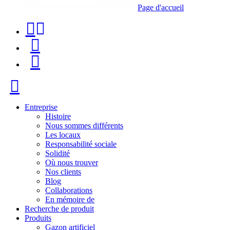
Page d'accueil
Téléphone
Recherche
de
de
Menu
contact
produit
+34
Fermer
91
116
Entreprise
Histoire
96
Nous sommes différents
Les locaux
57
Responsabilité sociale
Solidité
Où nous trouver
Nos clients
Blog
Collaborations
En mémoire de
Recherche de produit
Produits
Gazon artificiel