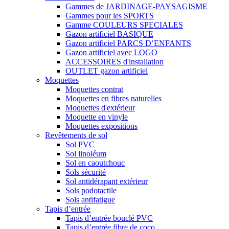
Gammes de JARDINAGE-PAYSAGISME
Gammes pour les SPORTS
Gamme COULEURS SPECIALES
Gazon artificiel BASIQUE
Gazon artificiel PARCS D’ENFANTS
Gazon artificiel avec LOGO
ACCESSOIRES d'installation
OUTLET gazon artificiel
Moquettes
Moquettes contrat
Moquettes en fibres naturelles
Moquettes d'extérieur
Moquette en vinyle
Moquettes expositions
Revêtements de sol
Sol PVC
Sol linoléum
Sol en caoutchouc
Sols sécurité
Sol antidérapant extérieur
Sols podotactile
Sols antifatigue
Tapis d’entrée
Tapis d’entrée bouclé PVC
Tapis d’entrée fibre de coco