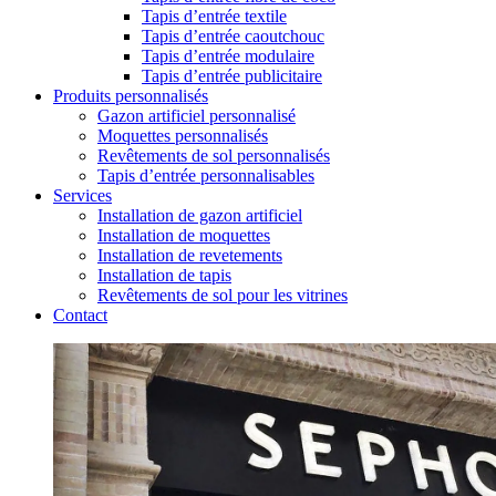
Tapis d’entrée textile
Tapis d’entrée caoutchouc
Tapis d’entrée modulaire
Tapis d’entrée publicitaire
Produits personnalisés
Gazon artificiel personnalisé
Moquettes personnalisés
Revêtements de sol personnalisés
Tapis d’entrée personnalisables
Services
Installation de gazon artificiel
Installation de moquettes
Installation de revetements
Installation de tapis
Revêtements de sol pour les vitrines
Contact