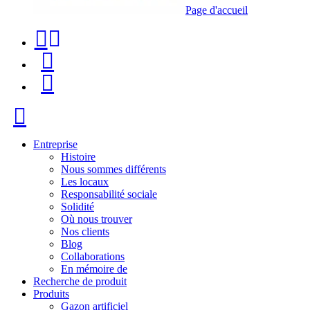
Page d'accueil
Téléphone
Recherche
de
de
Menu
contact
produit
+34
Fermer
91
116
Entreprise
Histoire
96
Nous sommes différents
Les locaux
57
Responsabilité sociale
Solidité
Où nous trouver
Nos clients
Blog
Collaborations
En mémoire de
Recherche de produit
Produits
Gazon artificiel