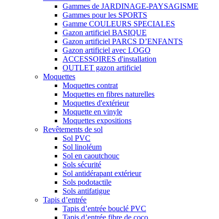
Gammes de JARDINAGE-PAYSAGISME
Gammes pour les SPORTS
Gamme COULEURS SPECIALES
Gazon artificiel BASIQUE
Gazon artificiel PARCS D’ENFANTS
Gazon artificiel avec LOGO
ACCESSOIRES d'installation
OUTLET gazon artificiel
Moquettes
Moquettes contrat
Moquettes en fibres naturelles
Moquettes d'extérieur
Moquette en vinyle
Moquettes expositions
Revêtements de sol
Sol PVC
Sol linoléum
Sol en caoutchouc
Sols sécurité
Sol antidérapant extérieur
Sols podotactile
Sols antifatigue
Tapis d’entrée
Tapis d’entrée bouclé PVC
Tapis d’entrée fibre de coco