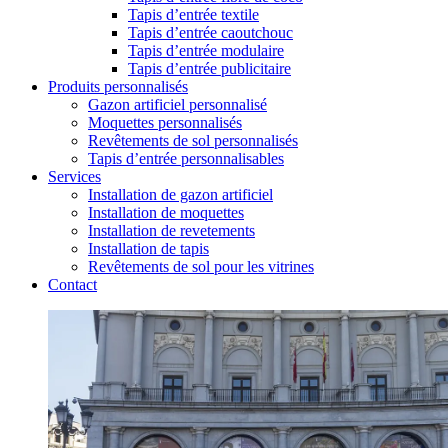
Tapis d’entrée textile
Tapis d’entrée caoutchouc
Tapis d’entrée modulaire
Tapis d’entrée publicitaire
Produits personnalisés
Gazon artificiel personnalisé
Moquettes personnalisés
Revêtements de sol personnalisés
Tapis d’entrée personnalisables
Services
Installation de gazon artificiel
Installation de moquettes
Installation de revetements
Installation de tapis
Revêtements de sol pour les vitrines
Contact