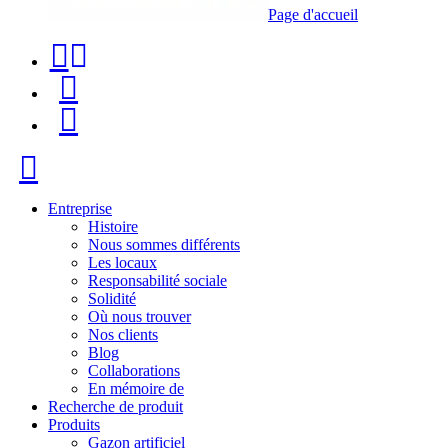
Page d'accueil
Téléphone
Recherche
de
de
Menu
contact
produit
+34
Fermer
91
116
Entreprise
Histoire
96
Nous sommes différents
Les locaux
57
Responsabilité sociale
Solidité
Où nous trouver
Nos clients
Blog
Collaborations
En mémoire de
Recherche de produit
Produits
Gazon artificiel