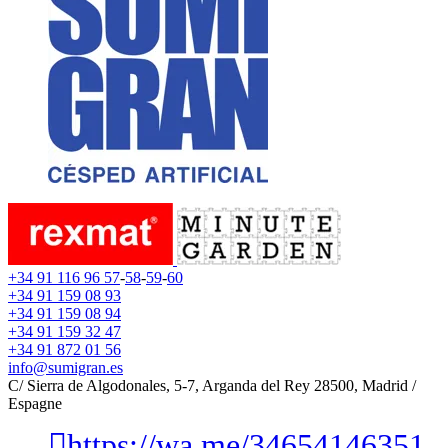
+34 91 116 96 57
-
58
-
59
-
60
+34 91 159 08 93
+34 91 159 08 94
+34 91 159 32 47
+34 91 872 01 56
info@sumigran.es
C/ Sierra de Algodonales, 5-7, Arganda del Rey 28500, Madrid /
Espagne
https://wa.me/34654146351