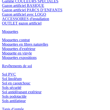
Gamme COULEURS SPECIALES
Gazon artificiel BASIQUE
Gazon artificiel PARCS D’ENFANTS
Gazon artificiel avec LOGO
ACCESSOIRES d'installation
OUTLET gazon artificiel
Moquettes
Moquettes contrat
Moquettes en fibres naturelles
Moquettes d'extérieur
Moquette en vinyle
Moquettes expositions
Revêtements de sol
Sol PVC
Sol linoléum
Sol en caoutchouc
Sols sécurité
Sol antidérapant extérieur
Sols podotactile
Sols antifatigue
Tapis d’entrée