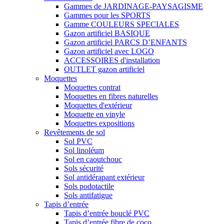
Gammes de JARDINAGE-PAYSAGISME
Gammes pour les SPORTS
Gamme COULEURS SPECIALES
Gazon artificiel BASIQUE
Gazon artificiel PARCS D’ENFANTS
Gazon artificiel avec LOGO
ACCESSOIRES d'installation
OUTLET gazon artificiel
Moquettes
Moquettes contrat
Moquettes en fibres naturelles
Moquettes d'extérieur
Moquette en vinyle
Moquettes expositions
Revêtements de sol
Sol PVC
Sol linoléum
Sol en caoutchouc
Sols sécurité
Sol antidérapant extérieur
Sols podotactile
Sols antifatigue
Tapis d’entrée
Tapis d’entrée bouclé PVC
Tapis d’entrée fibre de coco