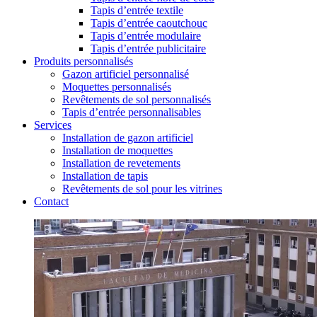
Tapis d’entrée textile
Tapis d’entrée caoutchouc
Tapis d’entrée modulaire
Tapis d’entrée publicitaire
Produits personnalisés
Gazon artificiel personnalisé
Moquettes personnalisés
Revêtements de sol personnalisés
Tapis d’entrée personnalisables
Services
Installation de gazon artificiel
Installation de moquettes
Installation de revetements
Installation de tapis
Revêtements de sol pour les vitrines
Contact