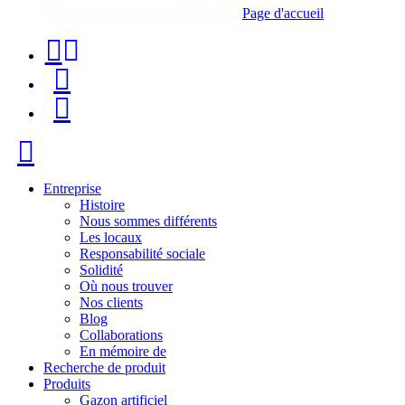
Page d'accueil
Téléphone
Recherche
de
de
Menu
contact
produit
+34
Fermer
91
116
Entreprise
Histoire
96
Nous sommes différents
Les locaux
57
Responsabilité sociale
Solidité
Où nous trouver
Nos clients
Blog
Collaborations
En mémoire de
Recherche de produit
Produits
Gazon artificiel