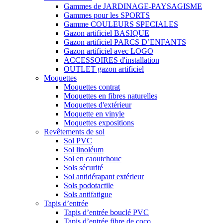
Gammes de JARDINAGE-PAYSAGISME
Gammes pour les SPORTS
Gamme COULEURS SPECIALES
Gazon artificiel BASIQUE
Gazon artificiel PARCS D’ENFANTS
Gazon artificiel avec LOGO
ACCESSOIRES d'installation
OUTLET gazon artificiel
Moquettes
Moquettes contrat
Moquettes en fibres naturelles
Moquettes d'extérieur
Moquette en vinyle
Moquettes expositions
Revêtements de sol
Sol PVC
Sol linoléum
Sol en caoutchouc
Sols sécurité
Sol antidérapant extérieur
Sols podotactile
Sols antifatigue
Tapis d’entrée
Tapis d’entrée bouclé PVC
Tapis d’entrée fibre de coco