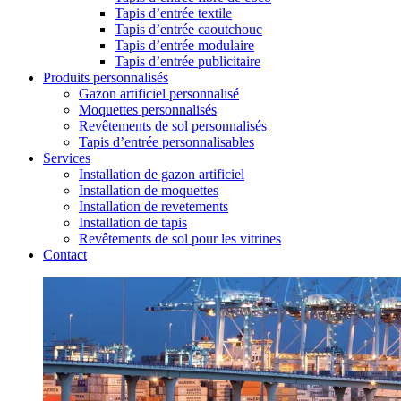
Tapis d’entrée textile
Tapis d’entrée caoutchouc
Tapis d’entrée modulaire
Tapis d’entrée publicitaire
Produits personnalisés
Gazon artificiel personnalisé
Moquettes personnalisés
Revêtements de sol personnalisés
Tapis d’entrée personnalisables
Services
Installation de gazon artificiel
Installation de moquettes
Installation de revetements
Installation de tapis
Revêtements de sol pour les vitrines
Contact