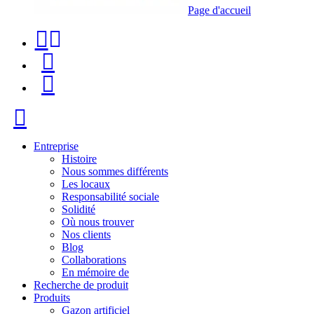
Page d'accueil
Téléphone
Recherche
de
de
Menu
contact
produit
+34
Fermer
91
116
Entreprise
Histoire
96
Nous sommes différents
Les locaux
57
Responsabilité sociale
Solidité
Où nous trouver
Nos clients
Blog
Collaborations
En mémoire de
Recherche de produit
Produits
Gazon artificiel