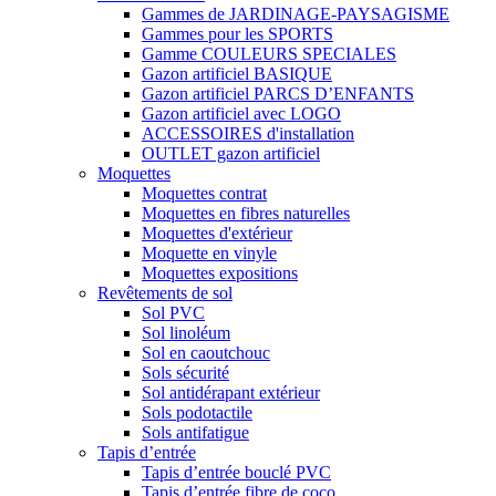
Gammes de JARDINAGE-PAYSAGISME
Gammes pour les SPORTS
Gamme COULEURS SPECIALES
Gazon artificiel BASIQUE
Gazon artificiel PARCS D’ENFANTS
Gazon artificiel avec LOGO
ACCESSOIRES d'installation
OUTLET gazon artificiel
Moquettes
Moquettes contrat
Moquettes en fibres naturelles
Moquettes d'extérieur
Moquette en vinyle
Moquettes expositions
Revêtements de sol
Sol PVC
Sol linoléum
Sol en caoutchouc
Sols sécurité
Sol antidérapant extérieur
Sols podotactile
Sols antifatigue
Tapis d’entrée
Tapis d’entrée bouclé PVC
Tapis d’entrée fibre de coco