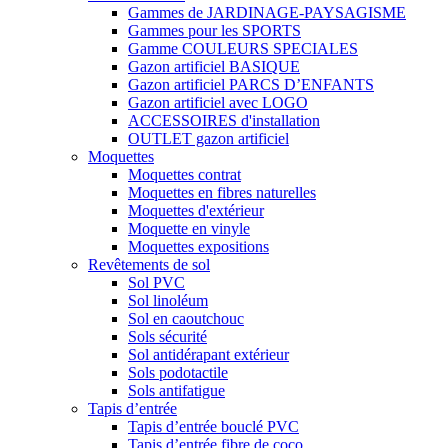
Gammes de JARDINAGE-PAYSAGISME
Gammes pour les SPORTS
Gamme COULEURS SPECIALES
Gazon artificiel BASIQUE
Gazon artificiel PARCS D’ENFANTS
Gazon artificiel avec LOGO
ACCESSOIRES d'installation
OUTLET gazon artificiel
Moquettes
Moquettes contrat
Moquettes en fibres naturelles
Moquettes d'extérieur
Moquette en vinyle
Moquettes expositions
Revêtements de sol
Sol PVC
Sol linoléum
Sol en caoutchouc
Sols sécurité
Sol antidérapant extérieur
Sols podotactile
Sols antifatigue
Tapis d’entrée
Tapis d’entrée bouclé PVC
Tapis d’entrée fibre de coco