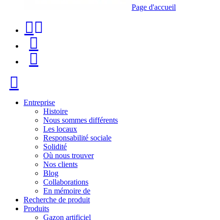
Page d'accueil
Téléphone
Recherche
de
de
Menu
contact
produit
+34
Fermer
91
116
Entreprise
Histoire
96
Nous sommes différents
Les locaux
57
Responsabilité sociale
Solidité
Où nous trouver
Nos clients
Blog
Collaborations
En mémoire de
Recherche de produit
Produits
Gazon artificiel