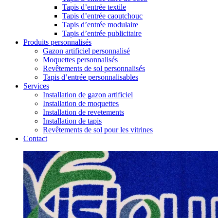
Tapis d’entrée textile
Tapis d’entrée caoutchouc
Tapis d’entrée modulaire
Tapis d’entrée publicitaire
Produits personnalisés
Gazon artificiel personnalisé
Moquettes personnalisés
Revêtements de sol personnalisés
Tapis d’entrée personnalisables
Services
Installation de gazon artificiel
Installation de moquettes
Installation de revetements
Installation de tapis
Revêtements de sol pour les vitrines
Contact