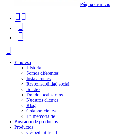
Página de inicio
Teléfono
Buscador
de
de
Menú
contacto
productos
+34
Cerrar
91
116
Empresa
Historia
96
Somos diferentes
Instalaciones
57
Responsabilidad social
Solidez
Dónde localizarnos
Nuestros clientes
Blog
Colaboraciones
En memoria de
Buscador de productos
Productos
Césped artificial