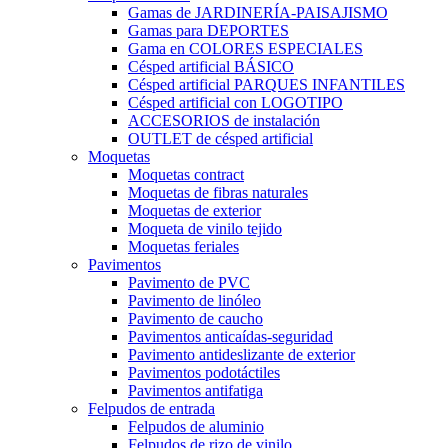
Gamas de JARDINERÍA-PAISAJISMO
Gamas para DEPORTES
Gama en COLORES ESPECIALES
Césped artificial BÁSICO
Césped artificial PARQUES INFANTILES
Césped artificial con LOGOTIPO
ACCESORIOS de instalación
OUTLET de césped artificial
Moquetas
Moquetas contract
Moquetas de fibras naturales
Moquetas de exterior
Moqueta de vinilo tejido
Moquetas feriales
Pavimentos
Pavimento de PVC
Pavimento de linóleo
Pavimento de caucho
Pavimentos anticaídas-seguridad
Pavimento antideslizante de exterior
Pavimentos podotáctiles
Pavimentos antifatiga
Felpudos de entrada
Felpudos de aluminio
Felpudos de rizo de vinilo