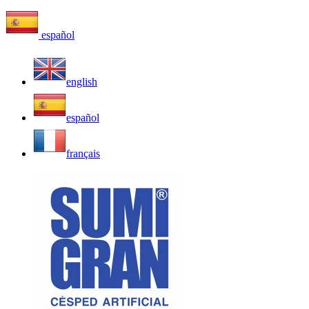
español
english
español
français