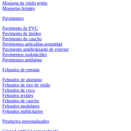
Moqueta de vinilo tejido
Moquetas feriales
Pavimentos
Pavimento de PVC
Pavimento de linóleo
Pavimento de caucho
Pavimentos anticaídas-seguridad
Pavimento antideslizante de exterior
Pavimentos podotáctiles
Pavimentos antifatiga
Felpudos de entrada
Felpudos de aluminio
Felpudos de rizo de vinilo
Felpudos de coco
Felpudos textiles
Felpudos de caucho
Felpudos modulares
Felpudos publicitarios
Productos personalizados