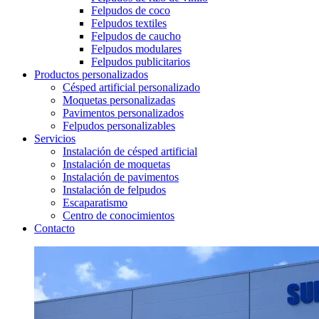
Felpudos de coco
Felpudos textiles
Felpudos de caucho
Felpudos modulares
Felpudos publicitarios
Productos personalizados
Césped artificial personalizado
Moquetas personalizadas
Pavimentos personalizados
Felpudos personalizables
Servicios
Instalación de césped artificial
Instalación de moquetas
Instalación de pavimentos
Instalación de felpudos
Escaparatismo
Centro de conocimientos
Contacto