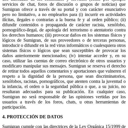
servicios de chat, foros de discusión o grupos de noticias) que
Sumigran ofrece a través de su portal y con carácter enunciativo
pero no limitativo, a no emplearlos para (i) incurrir en actividades
ilícitas, ilegales o contrarias a la buena fe y al orden público; (ii)
difundir contenidos o propaganda de carácter racista, xenófobo,
pornográfico-ilegal, de apología del terrorismo o atentatorio contra
los derechos humanos; (iii) provocar daños en los sistemas físicos y
lógicos de Sumigran, de sus proveedores o de terceras personas,
introducir o difundir en la red virus informáticos o cualesquiera otros
sistemas físicos o lógicos que sean susceptibles de provocar los
daños anteriormente mencionados; (iv) intentar acceder y, en su
caso, utilizar las cuentas de correo electrónico de otros usuarios y
modificaro manipular sus mensajes. Sumigran se reserva el derecho
de retirar todos aquellos comentarios y aportaciones que vulneren el
respeto a la dignidad de la persona, que sean discriminatorios,
xenófobos, racistas, pornográficos, que atenten contra la juventud o
la infancia, el orden o la seguridad pública o que, a su juicio, no
resultaran adecuados para su publicación. En cualquier caso,
Sumigran no será responsable de las opiniones vertidas por los
usuarios a través de los foros, chats, u otras herramientas de
participación.
4. PROTECCIÓN DE DATOS
Sumigran cumple con las directrices de la Ley Orgánica 15/1999 de