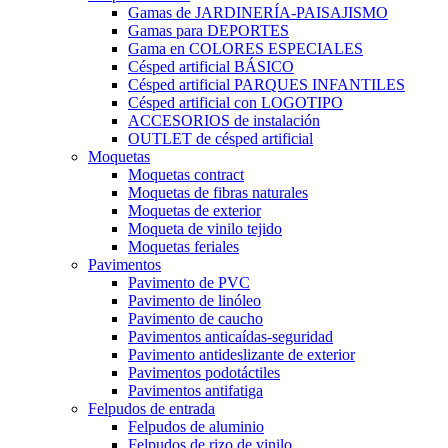
Gamas de JARDINERÍA-PAISAJISMO
Gamas para DEPORTES
Gama en COLORES ESPECIALES
Césped artificial BÁSICO
Césped artificial PARQUES INFANTILES
Césped artificial con LOGOTIPO
ACCESORIOS de instalación
OUTLET de césped artificial
Moquetas
Moquetas contract
Moquetas de fibras naturales
Moquetas de exterior
Moqueta de vinilo tejido
Moquetas feriales
Pavimentos
Pavimento de PVC
Pavimento de linóleo
Pavimento de caucho
Pavimentos anticaídas-seguridad
Pavimento antideslizante de exterior
Pavimentos podotáctiles
Pavimentos antifatiga
Felpudos de entrada
Felpudos de aluminio
Felpudos de rizo de vinilo