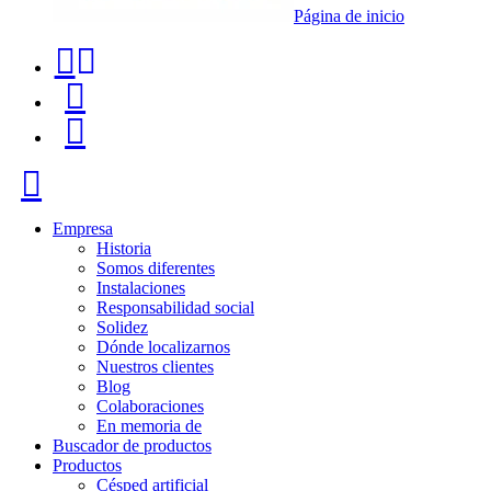
Página de inicio
Teléfono
Buscador
de
de
Menú
contacto
productos
+34
Cerrar
91
116
Empresa
Historia
96
Somos diferentes
Instalaciones
57
Responsabilidad social
Solidez
Dónde localizarnos
Nuestros clientes
Blog
Colaboraciones
En memoria de
Buscador de productos
Productos
Césped artificial