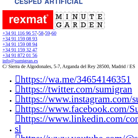
+34 91 116 96 57
-
58
-
59
-
60
+34 91 159 08 93
+34 91 159 08 94
+34 91 159 32 47
+34 91 872 01 56
info@sumigran.es
C/ Sierra de Algodonales, 5-7, Arganda del Rey 28500, Madrid / ES
https://wa.me/34654146351
https://twitter.com/sumigran
https://www.instagram.com/s
https://www.facebook.com/S
https://www.linkedin.com/c
sl