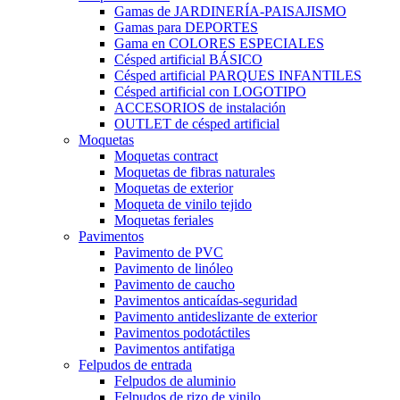
Gamas de JARDINERÍA-PAISAJISMO
Gamas para DEPORTES
Gama en COLORES ESPECIALES
Césped artificial BÁSICO
Césped artificial PARQUES INFANTILES
Césped artificial con LOGOTIPO
ACCESORIOS de instalación
OUTLET de césped artificial
Moquetas
Moquetas contract
Moquetas de fibras naturales
Moquetas de exterior
Moqueta de vinilo tejido
Moquetas feriales
Pavimentos
Pavimento de PVC
Pavimento de linóleo
Pavimento de caucho
Pavimentos anticaídas-seguridad
Pavimento antideslizante de exterior
Pavimentos podotáctiles
Pavimentos antifatiga
Felpudos de entrada
Felpudos de aluminio
Felpudos de rizo de vinilo