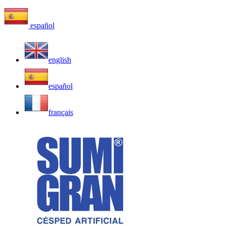
español
english
español
français