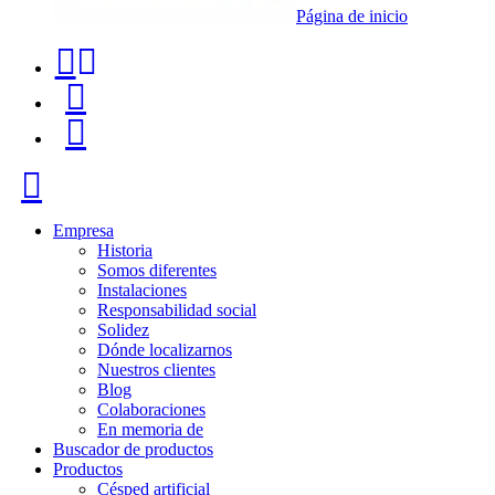
Página de inicio
Teléfono
Buscador
de
de
Menú
contacto
productos
+34
Cerrar
91
116
Empresa
Historia
96
Somos diferentes
Instalaciones
57
Responsabilidad social
Solidez
Dónde localizarnos
Nuestros clientes
Blog
Colaboraciones
En memoria de
Buscador de productos
Productos
Césped artificial