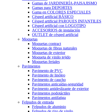
Gamas de JARDINERÍA-PAISAJISMO
Gamas para DEPORTES
Gama en COLORES ESPECIALES
Césped artificial BÁSICO
Césped artificial PARQUES INFANTILES
Césped artificial con LOGOTIPO
ACCESORIOS de instalación
OUTLET de césped artificial
Moquetas
Moquetas contract
Moquetas de fibras naturales
Moquetas de exterior
Moqueta de vinilo tejido
Moquetas feriales
Pavimentos
Pavimento de PVC
Pavimento de linóleo
Pavimento de caucho
Pavimentos anticaídas-seguridad
Pavimento antideslizante de exterior
Pavimentos podotáctiles
Pavimentos antifatiga
Felpudos de entrada
Felpudos de aluminio
Felpudos de rizo de vinilo