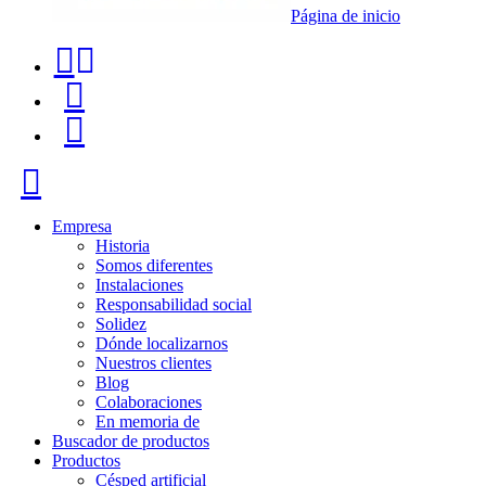
Página de inicio
Teléfono
Buscador
de
de
Menú
contacto
productos
+34
Cerrar
91
116
Empresa
Historia
96
Somos diferentes
Instalaciones
57
Responsabilidad social
Solidez
Dónde localizarnos
Nuestros clientes
Blog
Colaboraciones
En memoria de
Buscador de productos
Productos
Césped artificial