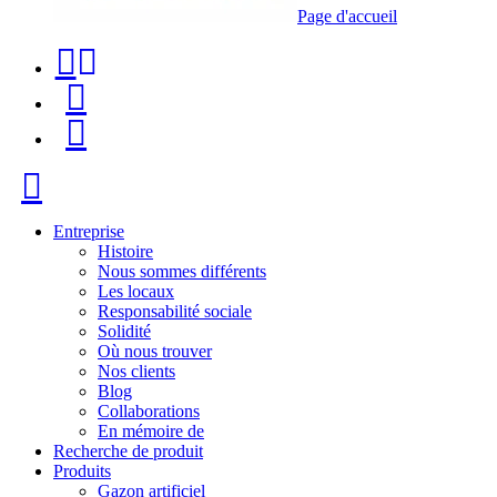
Page d'accueil
Téléphone
Recherche
de
de
Menu
contact
produit
+34
Fermer
91
116
Entreprise
Histoire
96
Nous sommes différents
Les locaux
57
Responsabilité sociale
Solidité
Où nous trouver
Nos clients
Blog
Collaborations
En mémoire de
Recherche de produit
Produits
Gazon artificiel