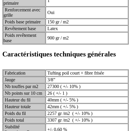
1
primaire
Renforcement avec
Oui
grille
Poids base primaire
150 gr / m2
Revêtement base
Latex
Poids revêtement
900 gr / m2
base
Caractéristiques techniques générales
Fabrication
Tufting poil court + fibre frisée
Jauge
3/8”
Nb touffes par m2
27300 ( +/- 10% )
Nb points sur 10 cm
26 ( +/- 1 )
Hauteur du fil
40mm ( +/- 5% )
Hauteur totale
42mm ( +/- 5% )
Poids du fil
2257 gr /m2 ( +/- 10% )
Poids total
3307 gr /m2 ( +/- 10% )
Stabilité
+/- 0,60 %