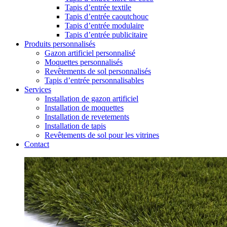
Tapis d’entrée textile
Tapis d’entrée caoutchouc
Tapis d’entrée modulaire
Tapis d’entrée publicitaire
Produits personnalisés
Gazon artificiel personnalisé
Moquettes personnalisés
Revêtements de sol personnalisés
Tapis d’entrée personnalisables
Services
Installation de gazon artificiel
Installation de moquettes
Installation de revetements
Installation de tapis
Revêtements de sol pour les vitrines
Contact