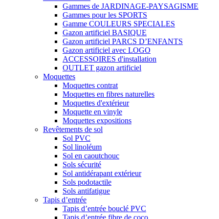
Gammes de JARDINAGE-PAYSAGISME
Gammes pour les SPORTS
Gamme COULEURS SPECIALES
Gazon artificiel BASIQUE
Gazon artificiel PARCS D’ENFANTS
Gazon artificiel avec LOGO
ACCESSOIRES d'installation
OUTLET gazon artificiel
Moquettes
Moquettes contrat
Moquettes en fibres naturelles
Moquettes d'extérieur
Moquette en vinyle
Moquettes expositions
Revêtements de sol
Sol PVC
Sol linoléum
Sol en caoutchouc
Sols sécurité
Sol antidérapant extérieur
Sols podotactile
Sols antifatigue
Tapis d’entrée
Tapis d’entrée bouclé PVC
Tapis d’entrée fibre de coco