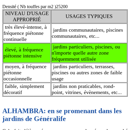
Densité ( Nb touffes par m2 )
25200
NIVEAU D'USAGE
USAGES TYPIQUES
APPROPRIÉ
très élevé-intense, à
jardins communautaires, piscines
fréquence piétonne
communautaires, etc...
continuelle
jardins particuliers, piscines, ou
élevé, à fréquence
n'importe quelle autre zone
piétonne intensive
fréquemment utilisée
moyen, à fréquence
jardins particuliers, terrasses,
piétonne
piscines ou autres zones de faible
occasionnelle
usage
faible, simplement
jardins non praticables, rond-
décoratif
point, vitrines, évènements, etc...
ALHAMBRA:
en se promenant dans les
jardins de Généralife