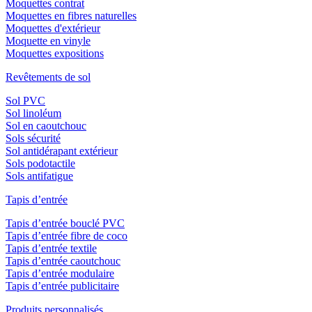
Moquettes contrat
Moquettes en fibres naturelles
Moquettes d'extérieur
Moquette en vinyle
Moquettes expositions
Revêtements de sol
Sol PVC
Sol linoléum
Sol en caoutchouc
Sols sécurité
Sol antidérapant extérieur
Sols podotactile
Sols antifatigue
Tapis d’entrée
Tapis d’entrée bouclé PVC
Tapis d’entrée fibre de coco
Tapis d’entrée textile
Tapis d’entrée caoutchouc
Tapis d’entrée modulaire
Tapis d’entrée publicitaire
Produits personnalisés