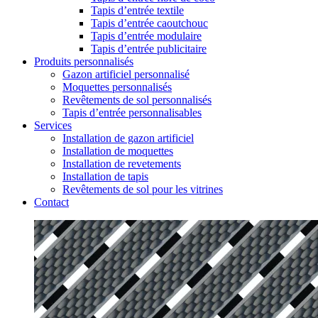
Tapis d’entrée textile
Tapis d’entrée caoutchouc
Tapis d’entrée modulaire
Tapis d’entrée publicitaire
Produits personnalisés
Gazon artificiel personnalisé
Moquettes personnalisés
Revêtements de sol personnalisés
Tapis d’entrée personnalisables
Services
Installation de gazon artificiel
Installation de moquettes
Installation de revetements
Installation de tapis
Revêtements de sol pour les vitrines
Contact