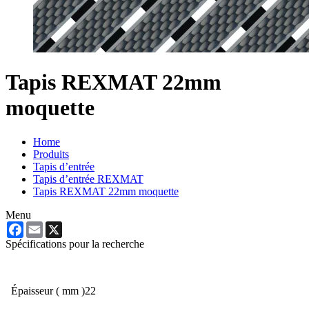
Tapis REXMAT 22mm
moquette
Home
Produits
Tapis d’entrée
Tapis d’entrée REXMAT
Tapis REXMAT 22mm moquette
Menu
Facebook
Email
X
Spécifications pour la recherche
Épaisseur ( mm )
22