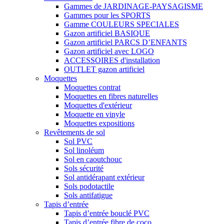
Gammes de JARDINAGE-PAYSAGISME
Gammes pour les SPORTS
Gamme COULEURS SPECIALES
Gazon artificiel BASIQUE
Gazon artificiel PARCS D’ENFANTS
Gazon artificiel avec LOGO
ACCESSOIRES d'installation
OUTLET gazon artificiel
Moquettes
Moquettes contrat
Moquettes en fibres naturelles
Moquettes d'extérieur
Moquette en vinyle
Moquettes expositions
Revêtements de sol
Sol PVC
Sol linoléum
Sol en caoutchouc
Sols sécurité
Sol antidérapant extérieur
Sols podotactile
Sols antifatigue
Tapis d’entrée
Tapis d’entrée bouclé PVC
Tapis d’entrée fibre de coco