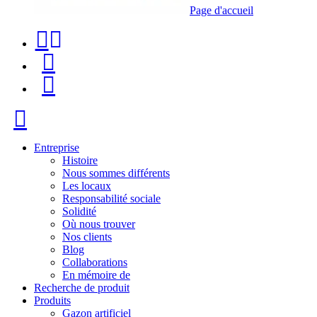
Page d'accueil
Téléphone
Recherche
de
de
Menu
contact
produit
+34
Fermer
91
116
Entreprise
Histoire
96
Nous sommes différents
Les locaux
57
Responsabilité sociale
Solidité
Où nous trouver
Nos clients
Blog
Collaborations
En mémoire de
Recherche de produit
Produits
Gazon artificiel