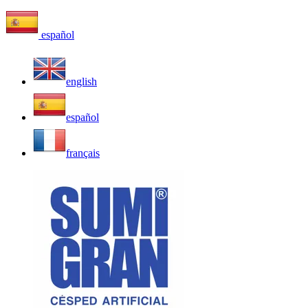
español
english
español
français