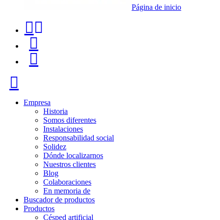
Página de inicio
Teléfono
Buscador
de
de
Menú
contacto
productos
+34
Cerrar
91
116
Empresa
Historia
96
Somos diferentes
Instalaciones
57
Responsabilidad social
Solidez
Dónde localizarnos
Nuestros clientes
Blog
Colaboraciones
En memoria de
Buscador de productos
Productos
Césped artificial