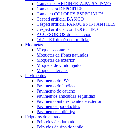
Gamas de JARDINERÍA-PAISAJISMO
Gamas para DEPORTES
Gama en COLORES ESPECIALES
Césped artificial BÁSICO
Césped artificial PARQUES INFANTILES
Césped artificial con LOGOTIPO
ACCESORIOS de instalación
OUTLET de césped artificial
Moquetas
Moquetas contract
Moquetas de fibras naturales
Moquetas de exterior
Moqueta de vinilo tejido
Moquetas feriales
Pavimentos
Pavimento de PVC
Pavimento de linóleo
Pavimento de caucho
Pavimentos anticaídas-seguridad
Pavimento antideslizante de exterior
Pavimentos podotáctiles
Pavimentos antifatiga
Felpudos de entrada
Felpudos de aluminio
Felpudos de rizo de vinilo