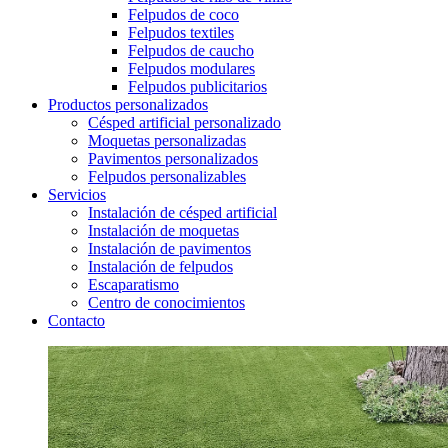
Felpudos de coco
Felpudos textiles
Felpudos de caucho
Felpudos modulares
Felpudos publicitarios
Productos personalizados
Césped artificial personalizado
Moquetas personalizadas
Pavimentos personalizados
Felpudos personalizables
Servicios
Instalación de césped artificial
Instalación de moquetas
Instalación de pavimentos
Instalación de felpudos
Escaparatismo
Centro de conocimientos
Contacto