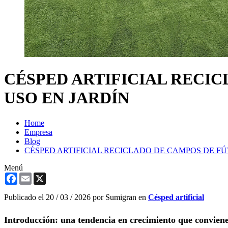
CÉSPED ARTIFICIAL RECIC
USO EN JARDÍN
Home
Empresa
Blog
CÉSPED ARTIFICIAL RECICLADO DE CAMPOS DE FÚ
Menú
Facebook
Email
X
Publicado el
20 / 03 / 2026
por Sumigran en
Césped artificial
Introducción: una tendencia en crecimiento que conviene