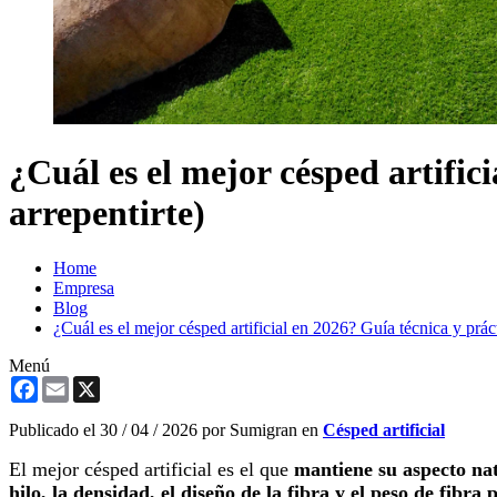
¿Cuál es el mejor césped artifici
arrepentirte)
Home
Empresa
Blog
¿Cuál es el mejor césped artificial en 2026? Guía técnica y práct
Menú
Facebook
Email
X
Publicado el
30 / 04 / 2026
por Sumigran en
Césped artificial
El mejor césped artificial es el que
mantiene su aspecto nat
hilo, la densidad, el diseño de la fibra y el peso de fibra 