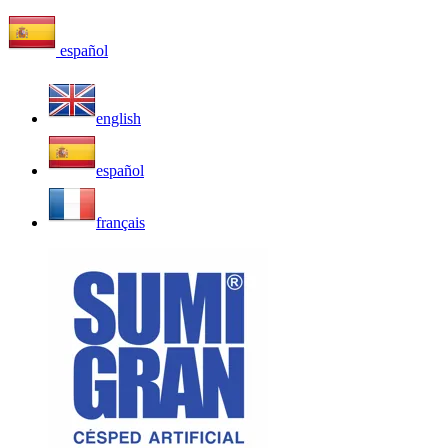
español
english
español
français