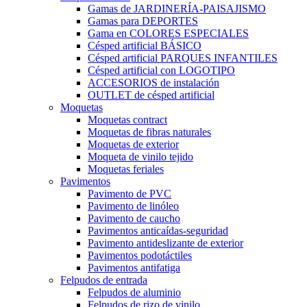
Gamas de JARDINERÍA-PAISAJISMO
Gamas para DEPORTES
Gama en COLORES ESPECIALES
Césped artificial BÁSICO
Césped artificial PARQUES INFANTILES
Césped artificial con LOGOTIPO
ACCESORIOS de instalación
OUTLET de césped artificial
Moquetas
Moquetas contract
Moquetas de fibras naturales
Moquetas de exterior
Moqueta de vinilo tejido
Moquetas feriales
Pavimentos
Pavimento de PVC
Pavimento de linóleo
Pavimento de caucho
Pavimentos anticaídas-seguridad
Pavimento antideslizante de exterior
Pavimentos podotáctiles
Pavimentos antifatiga
Felpudos de entrada
Felpudos de aluminio
Felpudos de rizo de vinilo