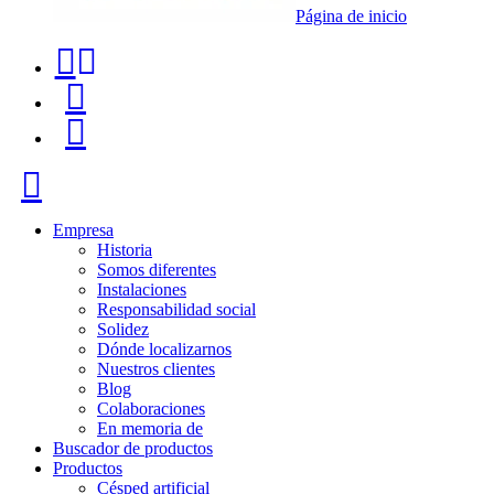
Página de inicio
Teléfono
Buscador
de
de
Menú
contacto
productos
+34
Cerrar
91
116
Empresa
Historia
96
Somos diferentes
Instalaciones
57
Responsabilidad social
Solidez
Dónde localizarnos
Nuestros clientes
Blog
Colaboraciones
En memoria de
Buscador de productos
Productos
Césped artificial