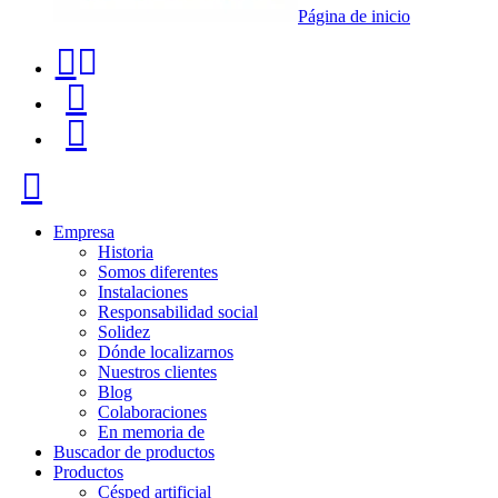
Página de inicio
Teléfono
Buscador
de
de
Menú
contacto
productos
+34
Cerrar
91
116
Empresa
Historia
96
Somos diferentes
Instalaciones
57
Responsabilidad social
Solidez
Dónde localizarnos
Nuestros clientes
Blog
Colaboraciones
En memoria de
Buscador de productos
Productos
Césped artificial