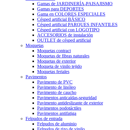
Gamas de JARDINERÍA-PAISAJISMO
Gamas para DEPORTES
Gama en COLORES ESPECIALES
Césped artificial BÁSICO
Césped artificial PARQUES INFANTILES
Césped artificial con LOGOTIPO
ACCESORIOS de instalación
OUTLET de césped artificial
Moquetas
Moquetas contract
Moquetas de fibras naturales
Moquetas de exterior
Moqueta de vinilo tejido
Moquetas feriales
Pavimentos
Pavimento de PVC
Pavimento de linóleo
Pavimento de caucho
Pavimentos anticaídas-seguridad
Pavimento antideslizante de exterior
Pavimentos podotáctiles
Pavimentos antifatiga
Felpudos de entrada
Felpudos de aluminio
Felpudos de rizo de vinilo