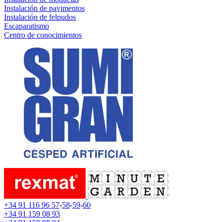
Instalación de pavimentos
Instalación de felpudos
Escaparatismo
Centro de conocimientos
+34 91 116 96 57
-
58
-
59
-
60
+34 91 159 08 93