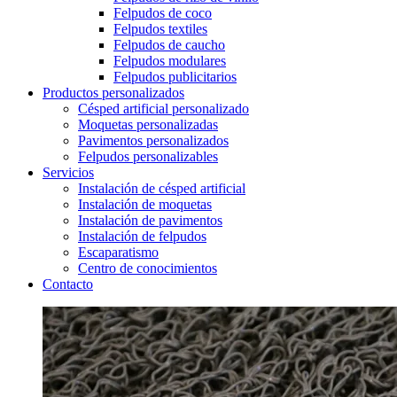
Felpudos de coco
Felpudos textiles
Felpudos de caucho
Felpudos modulares
Felpudos publicitarios
Productos personalizados
Césped artificial personalizado
Moquetas personalizadas
Pavimentos personalizados
Felpudos personalizables
Servicios
Instalación de césped artificial
Instalación de moquetas
Instalación de pavimentos
Instalación de felpudos
Escaparatismo
Centro de conocimientos
Contacto