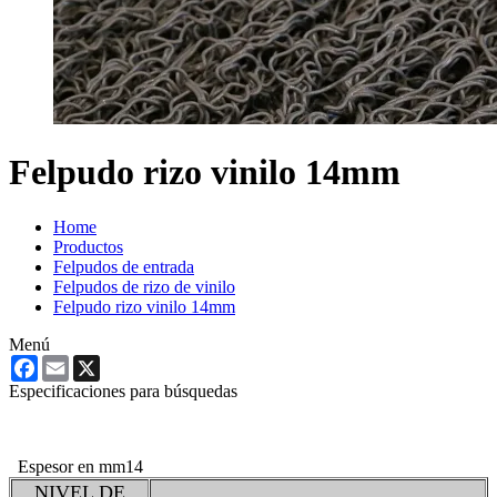
Felpudo rizo vinilo 14mm
Home
Productos
Felpudos de entrada
Felpudos de rizo de vinilo
Felpudo rizo vinilo 14mm
Menú
Facebook
Email
X
Especificaciones para búsquedas
Espesor en mm
14
NIVEL DE