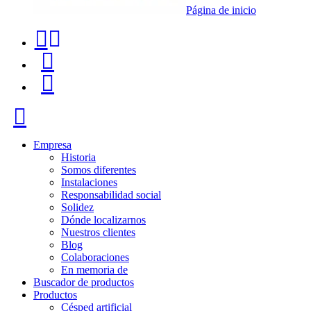
Página de inicio
Teléfono
Buscador
de
de
Menú
contacto
productos
+34
Cerrar
91
116
Empresa
Historia
96
Somos diferentes
Instalaciones
57
Responsabilidad social
Solidez
Dónde localizarnos
Nuestros clientes
Blog
Colaboraciones
En memoria de
Buscador de productos
Productos
Césped artificial