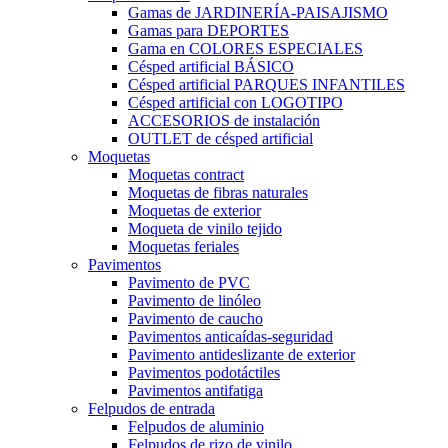
Gamas de JARDINERÍA-PAISAJISMO
Gamas para DEPORTES
Gama en COLORES ESPECIALES
Césped artificial BÁSICO
Césped artificial PARQUES INFANTILES
Césped artificial con LOGOTIPO
ACCESORIOS de instalación
OUTLET de césped artificial
Moquetas
Moquetas contract
Moquetas de fibras naturales
Moquetas de exterior
Moqueta de vinilo tejido
Moquetas feriales
Pavimentos
Pavimento de PVC
Pavimento de linóleo
Pavimento de caucho
Pavimentos anticaídas-seguridad
Pavimento antideslizante de exterior
Pavimentos podotáctiles
Pavimentos antifatiga
Felpudos de entrada
Felpudos de aluminio
Felpudos de rizo de vinilo