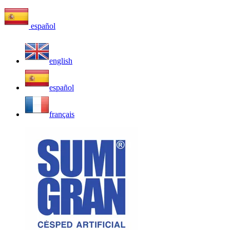
español
english
español
français