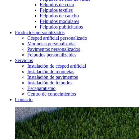
Felpudos de coco
Felpudos textiles
Felpudos de caucho
Felpudos modulares
Felpudos publicitarios
Productos personalizados
Césped artificial personalizado
Moquetas personalizadas
Pavimentos personalizados
Felpudos personalizables
Servicios
Instalación de césped artificial
Instalación de moquetas
Instalación de pavimentos
Instalación de felpudos
Escaparatismo
Centro de conocimientos
Contacto