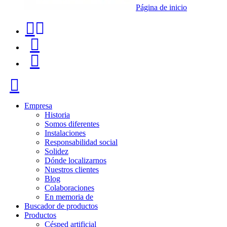
Página de inicio
Teléfono
Buscador
de
de
Menú
contacto
productos
+34
Cerrar
91
116
Empresa
Historia
96
Somos diferentes
Instalaciones
57
Responsabilidad social
Solidez
Dónde localizarnos
Nuestros clientes
Blog
Colaboraciones
En memoria de
Buscador de productos
Productos
Césped artificial