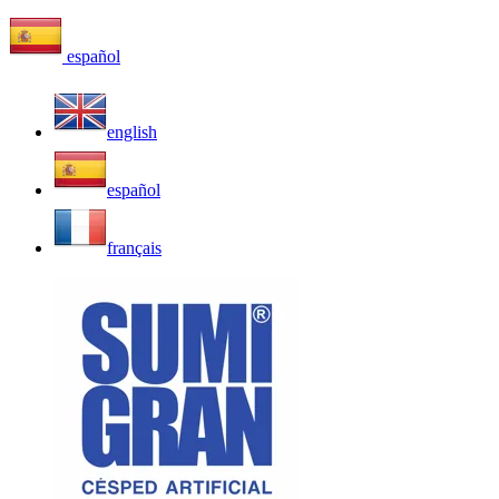
español
english
español
français