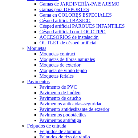
Gamas de JARDINERÍA-PAISAJISMO
Gamas para DEPORTES
Gama en COLORES ESPECIALES
Césped artificial BÁSICO
Césped artificial PARQUES INFANTILES
Césped artificial con LOGOTIPO
ACCESORIOS de instalación
OUTLET de césped artificial
Moquetas
Moquetas contract
Moquetas de fibras naturales
Moquetas de exterior
Moqueta de vinilo tejido
Moquetas feriales
Pavimentos
Pavimento de PVC
Pavimento de linóleo
Pavimento de caucho
Pavimentos anticaídas-seguridad
Pavimento antideslizante de exterior
Pavimentos podotáctiles
Pavimentos antifatiga
Felpudos de entrada
Felpudos de aluminio
Felpudos de rizo de vinilo