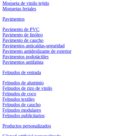
Moqueta de vinilo tejido
Moquetas feriales
Pavimentos
Pavimento de PVC
Pavimento de linóleo
Pavimento de caucho
Pavimentos anticaídas-seguridad
Pavimento antideslizante de exterior
Pavimentos podotáctiles
Pavimentos antifatiga
Felpudos de entrada
Felpudos de aluminio
Felpudos de rizo de vinilo
Felpudos de coco
Felpudos textiles
Felpudos de caucho
Felpudos modulares
Felpudos publicitarios
Productos personalizados