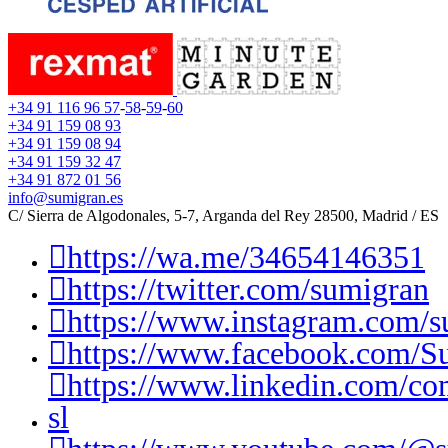
+34 91 116 96 57
-
58
-
59
-
60
+34 91 159 08 93
+34 91 159 08 94
+34 91 159 32 47
+34 91 872 01 56
info@sumigran.es
C/ Sierra de Algodonales, 5-7, Arganda del Rey 28500, Madrid / ES
https://wa.me/34654146351
https://twitter.com/sumigran
https://www.instagram.com/s
https://www.facebook.com/S
https://www.linkedin.com/c
sl