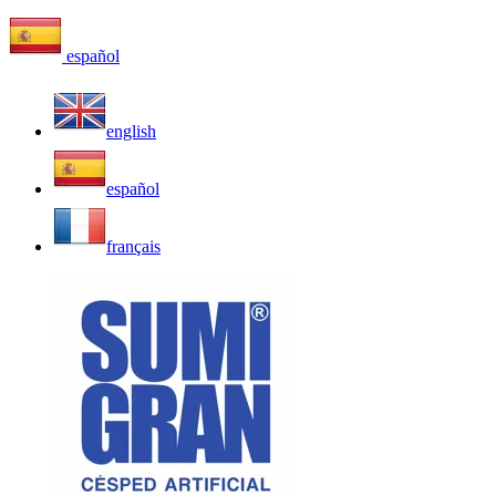
español
english
español
français