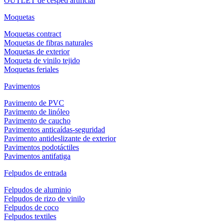
OUTLET de césped artificial
Moquetas
Moquetas contract
Moquetas de fibras naturales
Moquetas de exterior
Moqueta de vinilo tejido
Moquetas feriales
Pavimentos
Pavimento de PVC
Pavimento de linóleo
Pavimento de caucho
Pavimentos anticaídas-seguridad
Pavimento antideslizante de exterior
Pavimentos podotáctiles
Pavimentos antifatiga
Felpudos de entrada
Felpudos de aluminio
Felpudos de rizo de vinilo
Felpudos de coco
Felpudos textiles