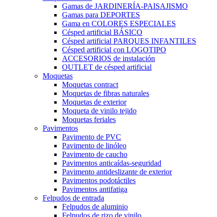
Gamas de JARDINERÍA-PAISAJISMO
Gamas para DEPORTES
Gama en COLORES ESPECIALES
Césped artificial BÁSICO
Césped artificial PARQUES INFANTILES
Césped artificial con LOGOTIPO
ACCESORIOS de instalación
OUTLET de césped artificial
Moquetas
Moquetas contract
Moquetas de fibras naturales
Moquetas de exterior
Moqueta de vinilo tejido
Moquetas feriales
Pavimentos
Pavimento de PVC
Pavimento de linóleo
Pavimento de caucho
Pavimentos anticaídas-seguridad
Pavimento antideslizante de exterior
Pavimentos podotáctiles
Pavimentos antifatiga
Felpudos de entrada
Felpudos de aluminio
Felpudos de rizo de vinilo