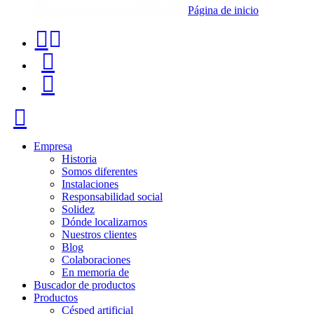
Página de inicio
Teléfono
Buscador
de
de
Menú
contacto
productos
+34
Cerrar
91
116
Empresa
Historia
96
Somos diferentes
Instalaciones
57
Responsabilidad social
Solidez
Dónde localizarnos
Nuestros clientes
Blog
Colaboraciones
En memoria de
Buscador de productos
Productos
Césped artificial