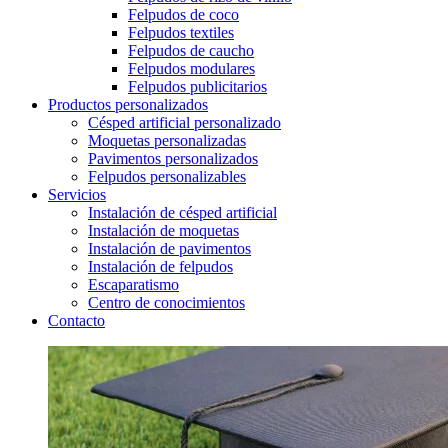
Felpudos de coco
Felpudos textiles
Felpudos de caucho
Felpudos modulares
Felpudos publicitarios
Productos personalizados
Césped artificial personalizado
Moquetas personalizadas
Pavimentos personalizados
Felpudos personalizables
Servicios
Instalación de césped artificial
Instalación de moquetas
Instalación de pavimentos
Instalación de felpudos
Escaparatismo
Centro de conocimientos
Contacto