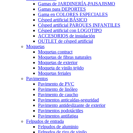
Gamas de JARDINERÍA-PAISAJISMO
Gamas para DEPORTES
Gama en COLORES ESPECIALES
Césped artificial BÁSICO
Césped artificial PARQUES INFANTILES
Césped artificial con LOGOTIPO
ACCESORIOS de instalación
OUTLET de césped artificial
Moquetas
Moquetas contract
Moquetas de fibras naturales
Moquetas de exterior
Moqueta de vinilo tejido
Moquetas feriales
Pavimentos
Pavimento de PVC
Pavimento de linóleo
Pavimento de caucho
Pavimentos anticaídas-seguridad
Pavimento antideslizante de exterior
Pavimentos podotáctiles
Pavimentos antifatiga
Felpudos de entrada
Felpudos de aluminio
Felpudos de rizo de vinilo