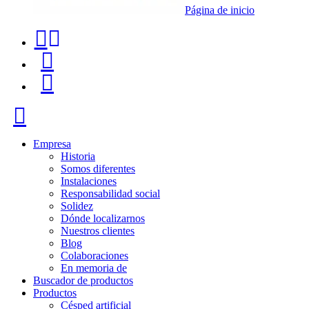
Página de inicio
Teléfono
Buscador
de
de
Menú
contacto
productos
+34
Cerrar
91
116
Empresa
Historia
96
Somos diferentes
Instalaciones
57
Responsabilidad social
Solidez
Dónde localizarnos
Nuestros clientes
Blog
Colaboraciones
En memoria de
Buscador de productos
Productos
Césped artificial