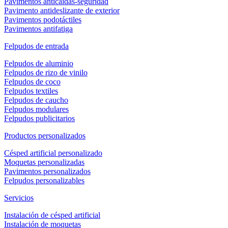
Pavimentos anticaídas-seguridad
Pavimento antideslizante de exterior
Pavimentos podotáctiles
Pavimentos antifatiga
Felpudos de entrada
Felpudos de aluminio
Felpudos de rizo de vinilo
Felpudos de coco
Felpudos textiles
Felpudos de caucho
Felpudos modulares
Felpudos publicitarios
Productos personalizados
Césped artificial personalizado
Moquetas personalizadas
Pavimentos personalizados
Felpudos personalizables
Servicios
Instalación de césped artificial
Instalación de moquetas