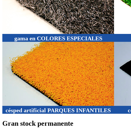
gama en COLORES ESPECIALES
césped artificial PARQUES INFANTILES
c
Gran stock permanente