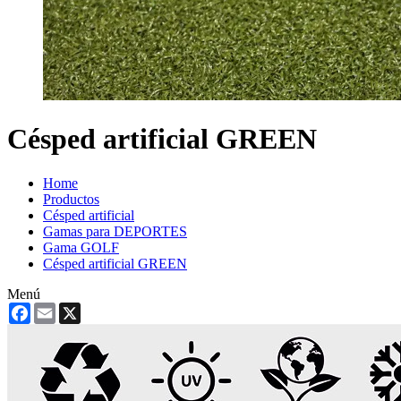
Césped artificial GREEN
Home
Productos
Césped artificial
Gamas para DEPORTES
Gama GOLF
Césped artificial GREEN
Menú
Facebook
Email
X