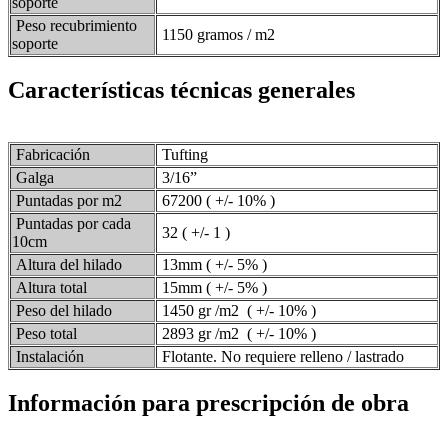
soporte
Peso recubrimiento
1150 gramos / m2
soporte
Características técnicas generales
Fabricación
Tufting
Galga
3/16”
Puntadas por m2
67200 ( +/- 10% )
Puntadas por cada
32 ( +/- 1 )
10cm
Altura del hilado
13mm ( +/- 5% )
Altura total
15mm ( +/- 5% )
Peso del hilado
1450 gr /m2 ( +/- 10% )
Peso total
2893 gr /m2 ( +/- 10% )
Instalación
Flotante. No requiere relleno / lastrado
Información para prescripción de obra