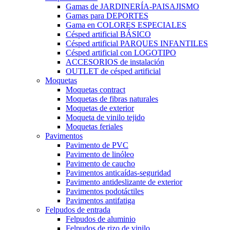
Gamas de JARDINERÍA-PAISAJISMO
Gamas para DEPORTES
Gama en COLORES ESPECIALES
Césped artificial BÁSICO
Césped artificial PARQUES INFANTILES
Césped artificial con LOGOTIPO
ACCESORIOS de instalación
OUTLET de césped artificial
Moquetas
Moquetas contract
Moquetas de fibras naturales
Moquetas de exterior
Moqueta de vinilo tejido
Moquetas feriales
Pavimentos
Pavimento de PVC
Pavimento de linóleo
Pavimento de caucho
Pavimentos anticaídas-seguridad
Pavimento antideslizante de exterior
Pavimentos podotáctiles
Pavimentos antifatiga
Felpudos de entrada
Felpudos de aluminio
Felpudos de rizo de vinilo