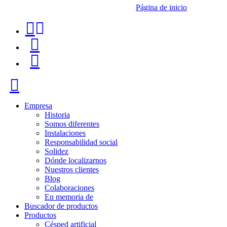
Página de inicio
Teléfono
Buscador
de
de
Menú
contacto
productos
+34
Cerrar
91
116
Empresa
Historia
96
Somos diferentes
Instalaciones
57
Responsabilidad social
Solidez
Dónde localizarnos
Nuestros clientes
Blog
Colaboraciones
En memoria de
Buscador de productos
Productos
Césped artificial