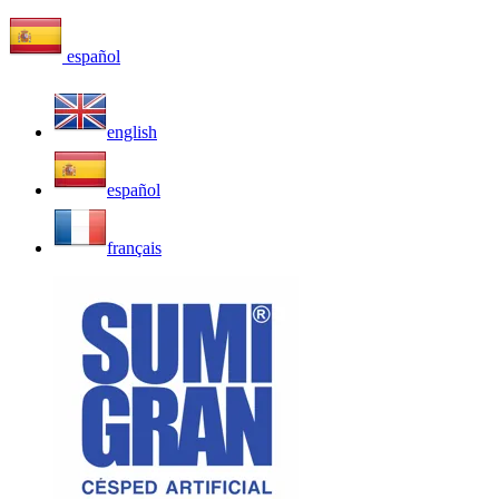
español
english
español
français