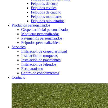
Felpudos de coco
Felpudos textiles
Felpudos de caucho
Felpudos modulares
Felpudos publicitarios
Productos personalizados
Césped artificial personalizado
Moquetas personalizadas
Pavimentos personalizados
Felpudos personalizables
Servicios
Instalación de césped artificial
Instalación de moquetas
Instalación de pavimentos
Instalación de felpudos
Escaparatismo
Centro de conocimientos
Contacto