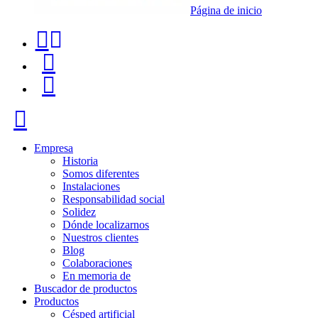
Página de inicio
Teléfono
Buscador
de
de
Menú
contacto
productos
+34
Cerrar
91
116
Empresa
Historia
96
Somos diferentes
Instalaciones
57
Responsabilidad social
Solidez
Dónde localizarnos
Nuestros clientes
Blog
Colaboraciones
En memoria de
Buscador de productos
Productos
Césped artificial