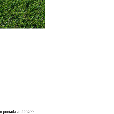
en puntadas/m2
29400