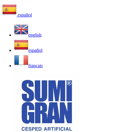
español
english
español
français