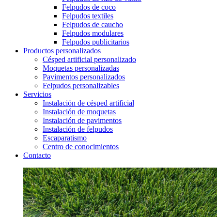
Felpudos de coco
Felpudos textiles
Felpudos de caucho
Felpudos modulares
Felpudos publicitarios
Productos personalizados
Césped artificial personalizado
Moquetas personalizadas
Pavimentos personalizados
Felpudos personalizables
Servicios
Instalación de césped artificial
Instalación de moquetas
Instalación de pavimentos
Instalación de felpudos
Escaparatismo
Centro de conocimientos
Contacto