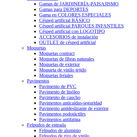
Gamas de JARDINERÍA-PAISAJISMO
Gamas para DEPORTES
Gama en COLORES ESPECIALES
Césped artificial BÁSICO
Césped artificial PARQUES INFANTILES
Césped artificial con LOGOTIPO
ACCESORIOS de instalación
OUTLET de césped artificial
Moquetas
Moquetas contract
Moquetas de fibras naturales
Moquetas de exterior
Moqueta de vinilo tejido
Moquetas feriales
Pavimentos
Pavimento de PVC
Pavimento de linóleo
Pavimento de caucho
Pavimentos anticaídas-seguridad
Pavimento antideslizante de exterior
Pavimentos podotáctiles
Pavimentos antifatiga
Felpudos de entrada
Felpudos de aluminio
Felpudos de rizo de vinilo