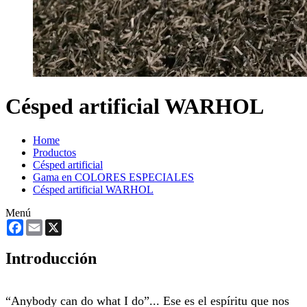
Césped artificial WARHOL
Home
Productos
Césped artificial
Gama en COLORES ESPECIALES
Césped artificial WARHOL
Menú
Facebook
Email
X
Introducción
“Anybody can do what I do”... Ese es el espíritu que nos