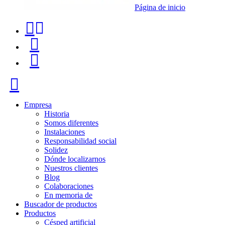
Página de inicio
Teléfono
Buscador
de
de
Menú
contacto
productos
+34
Cerrar
91
116
Empresa
Historia
96
Somos diferentes
Instalaciones
57
Responsabilidad social
Solidez
Dónde localizarnos
Nuestros clientes
Blog
Colaboraciones
En memoria de
Buscador de productos
Productos
Césped artificial