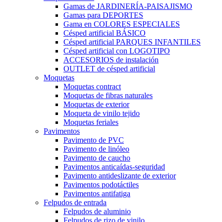
Gamas de JARDINERÍA-PAISAJISMO
Gamas para DEPORTES
Gama en COLORES ESPECIALES
Césped artificial BÁSICO
Césped artificial PARQUES INFANTILES
Césped artificial con LOGOTIPO
ACCESORIOS de instalación
OUTLET de césped artificial
Moquetas
Moquetas contract
Moquetas de fibras naturales
Moquetas de exterior
Moqueta de vinilo tejido
Moquetas feriales
Pavimentos
Pavimento de PVC
Pavimento de linóleo
Pavimento de caucho
Pavimentos anticaídas-seguridad
Pavimento antideslizante de exterior
Pavimentos podotáctiles
Pavimentos antifatiga
Felpudos de entrada
Felpudos de aluminio
Felpudos de rizo de vinilo