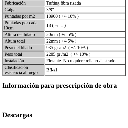
Fabricación
Tufting fibra rizada
Galga
3/8”
Puntadas por m2
18900 ( +/- 10% )
Puntadas por cada
18 ( +/- 1 )
10cm
Altura del hilado
20mm ( +/- 5% )
Altura total
22mm ( +/- 5% )
Peso del hilado
935 gr /m2 ( +/- 10% )
Peso total
2285 gr /m2 ( +/- 10% )
Instalación
Flotante. No requiere relleno / lastrado
Clasificación
Bfl-s1
resistencia al fuego
Información para prescripción de obra
Descargas