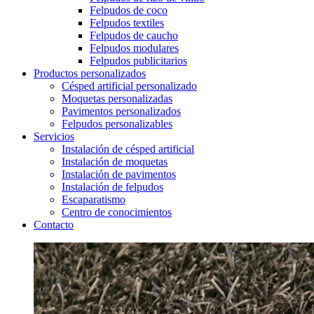
Felpudos de coco
Felpudos textiles
Felpudos de caucho
Felpudos modulares
Felpudos publicitarios
Productos personalizados
Césped artificial personalizado
Moquetas personalizadas
Pavimentos personalizados
Felpudos personalizables
Servicios
Instalación de césped artificial
Instalación de moquetas
Instalación de pavimentos
Instalación de felpudos
Escaparatismo
Centro de conocimientos
Contacto