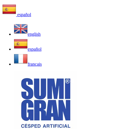
español
english
español
français