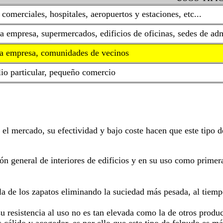
comerciales, hospitales, aeropuertos y estaciones, etc...
 empresa, supermercados, edificios de oficinas, sedes de admi
 empresa, comunidades de vecinos
io particular, pequeño comercio
 el mercado, su efectividad y bajo coste hacen que este tipo d
ón general de interiores de edificios y en su uso como primera
ela de los zapatos eliminando la suciedad más pesada, al tie
 su resistencia al uso no es tan elevada como la de otros prod
s cálido y acogedor, es por ello que este tipo de felpudo es