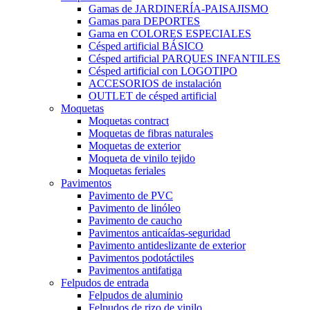
Gamas de JARDINERÍA-PAISAJISMO
Gamas para DEPORTES
Gama en COLORES ESPECIALES
Césped artificial BÁSICO
Césped artificial PARQUES INFANTILES
Césped artificial con LOGOTIPO
ACCESORIOS de instalación
OUTLET de césped artificial
Moquetas
Moquetas contract
Moquetas de fibras naturales
Moquetas de exterior
Moqueta de vinilo tejido
Moquetas feriales
Pavimentos
Pavimento de PVC
Pavimento de linóleo
Pavimento de caucho
Pavimentos anticaídas-seguridad
Pavimento antideslizante de exterior
Pavimentos podotáctiles
Pavimentos antifatiga
Felpudos de entrada
Felpudos de aluminio
Felpudos de rizo de vinilo