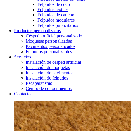
Felpudos de coco
Felpudos textiles
Felpudos de caucho
Felpudos modulares
Felpudos publicitarios
Productos personalizados
Césped artificial personalizado
Moquetas personalizadas
Pavimentos personalizados
Felpudos personalizables
Servicios
Instalación de césped artificial
Instalación de moquetas
Instalación de pavimentos
Instalación de felpudos
Escaparatismo
Centro de conocimientos
Contacto