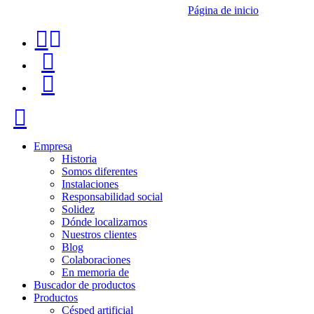
Página de inicio
Teléfono
Buscador
de
de
Menú
contacto
productos
+34
Cerrar
91
116
Empresa
Historia
96
Somos diferentes
Instalaciones
57
Responsabilidad social
Solidez
Dónde localizarnos
Nuestros clientes
Blog
Colaboraciones
En memoria de
Buscador de productos
Productos
Césped artificial