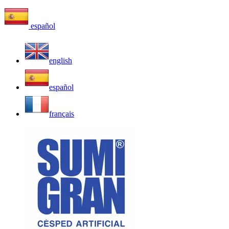
español
english
español
français