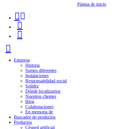
Página de inicio
Teléfono
Buscador
de
de
Menú
contacto
productos
+34
Cerrar
91
116
Empresa
Historia
96
Somos diferentes
Instalaciones
57
Responsabilidad social
Solidez
Dónde localizarnos
Nuestros clientes
Blog
Colaboraciones
En memoria de
Buscador de productos
Productos
Césped artificial