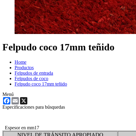
Felpudo coco 17mm teñido
Home
Productos
Felpudos de entrada
Felpudos de coco
Felpudo coco 17mm teñido
Menú
Facebook
Email
X
Especificaciones para búsquedas
Espesor en mm
17
NIVEL DE TRÁNSITO APROPIADO