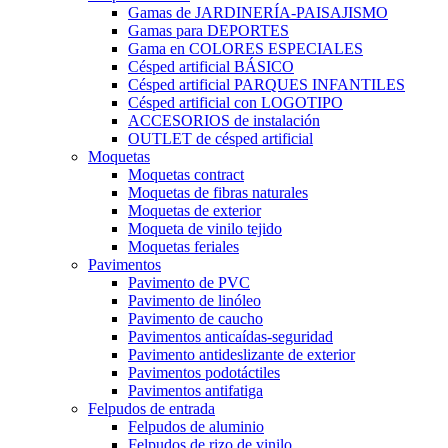
Gamas de JARDINERÍA-PAISAJISMO
Gamas para DEPORTES
Gama en COLORES ESPECIALES
Césped artificial BÁSICO
Césped artificial PARQUES INFANTILES
Césped artificial con LOGOTIPO
ACCESORIOS de instalación
OUTLET de césped artificial
Moquetas
Moquetas contract
Moquetas de fibras naturales
Moquetas de exterior
Moqueta de vinilo tejido
Moquetas feriales
Pavimentos
Pavimento de PVC
Pavimento de linóleo
Pavimento de caucho
Pavimentos anticaídas-seguridad
Pavimento antideslizante de exterior
Pavimentos podotáctiles
Pavimentos antifatiga
Felpudos de entrada
Felpudos de aluminio
Felpudos de rizo de vinilo