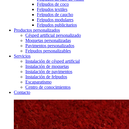
Felpudos de coco
Felpudos textiles
Felpudos de caucho
Felpudos modulares
Felpudos publicitarios
Productos personalizados
Césped artificial personalizado
Moquetas personalizadas
Pavimentos personalizados
Felpudos personalizables
Servicios
Instalación de césped artificial
Instalación de moquetas
Instalación de pavimentos
Instalación de felpudos
Escaparatismo
Centro de conocimientos
Contacto