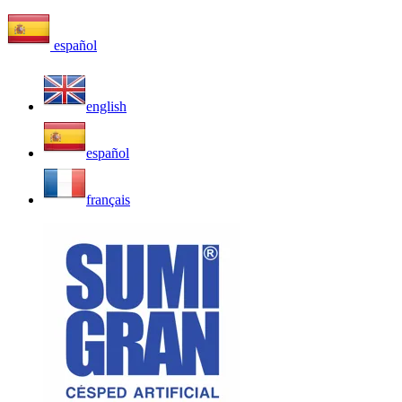
español
english
español
français