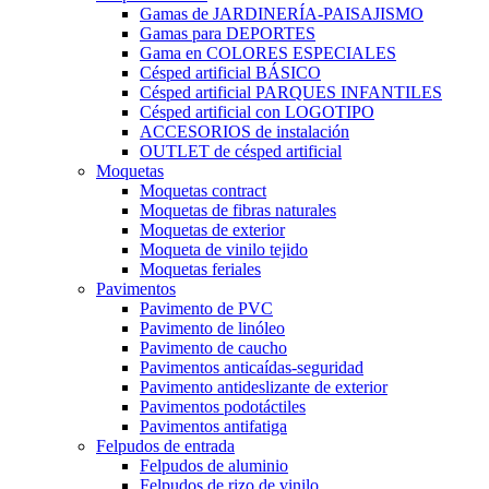
Gamas de JARDINERÍA-PAISAJISMO
Gamas para DEPORTES
Gama en COLORES ESPECIALES
Césped artificial BÁSICO
Césped artificial PARQUES INFANTILES
Césped artificial con LOGOTIPO
ACCESORIOS de instalación
OUTLET de césped artificial
Moquetas
Moquetas contract
Moquetas de fibras naturales
Moquetas de exterior
Moqueta de vinilo tejido
Moquetas feriales
Pavimentos
Pavimento de PVC
Pavimento de linóleo
Pavimento de caucho
Pavimentos anticaídas-seguridad
Pavimento antideslizante de exterior
Pavimentos podotáctiles
Pavimentos antifatiga
Felpudos de entrada
Felpudos de aluminio
Felpudos de rizo de vinilo