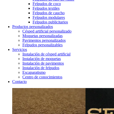
Felpudos de coco
Felpudos textiles
Felpudos de caucho
Felpudos modulares
Felpudos publicitarios
Productos personalizados
Césped artificial personalizado
Moquetas personalizadas
Pavimentos personalizados
Felpudos personalizables
Servicios
Instalación de césped artificial
Instalación de moquetas
Instalación de pavimentos
Instalación de felpudos
Escaparatismo
Centro de conocimientos
Contacto