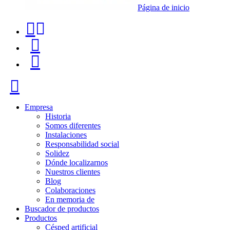
Página de inicio
Teléfono
Buscador
de
de
Menú
contacto
productos
+34
Cerrar
91
116
Empresa
Historia
96
Somos diferentes
Instalaciones
57
Responsabilidad social
Solidez
Dónde localizarnos
Nuestros clientes
Blog
Colaboraciones
En memoria de
Buscador de productos
Productos
Césped artificial