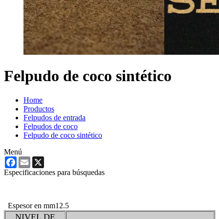
Felpudo de coco sintético
Home
Productos
Felpudos de entrada
Felpudos de coco
Felpudo de coco sintético
Menú
Facebook
Email
X
Especificaciones para búsquedas
Espesor en mm
12.5
NIVEL DE