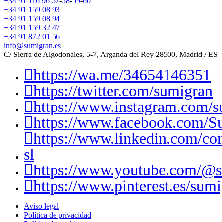
+34 91 116 96 57
-
58
-
59
-
60
+34 91 159 08 93
+34 91 159 08 94
+34 91 159 32 47
+34 91 872 01 56
info@sumigran.es
C/ Sierra de Algodonales, 5-7, Arganda del Rey 28500, Madrid / ES
https://wa.me/34654146351
https://twitter.com/sumigran
https://www.instagram.com/s
https://www.facebook.com/S
https://www.linkedin.com/c
sl
https://www.youtube.com/@
https://www.pinterest.es/sumi
Aviso legal
Política de privacidad