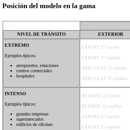
Posición del modelo en la gama
NIVEL DE TRÁNSITO
EXTERIOR
EXTREMO
EXPERT 27 caucho
Ejemplos típicos:
EXPERT 27 cepillos
aeropuertos, estaciones
HÉRCULES 27 caucho
centros comerciales
hospitales
HÉRCULES 27 cepillos
INTENSO
REXMAT 22 caucho
Ejemplos típicos:
REXMAT 22 cepillos
grandes empresas
EXPERT 22 caucho
supermercados
edificios de oficinas
EXPERT 22 cepillos