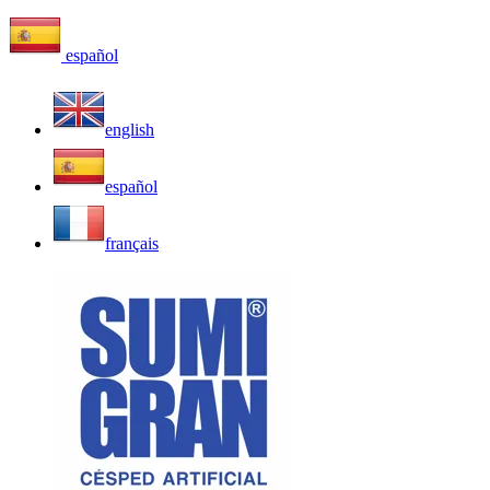
español
english
español
français