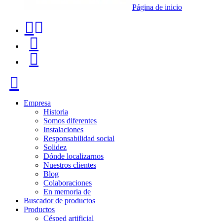
Página de inicio
Teléfono
Buscador
de
de
Menú
contacto
productos
+34
Cerrar
91
116
Empresa
Historia
96
Somos diferentes
Instalaciones
57
Responsabilidad social
Solidez
Dónde localizarnos
Nuestros clientes
Blog
Colaboraciones
En memoria de
Buscador de productos
Productos
Césped artificial