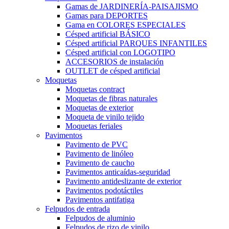
Gamas de JARDINERÍA-PAISAJISMO
Gamas para DEPORTES
Gama en COLORES ESPECIALES
Césped artificial BÁSICO
Césped artificial PARQUES INFANTILES
Césped artificial con LOGOTIPO
ACCESORIOS de instalación
OUTLET de césped artificial
Moquetas
Moquetas contract
Moquetas de fibras naturales
Moquetas de exterior
Moqueta de vinilo tejido
Moquetas feriales
Pavimentos
Pavimento de PVC
Pavimento de linóleo
Pavimento de caucho
Pavimentos anticaídas-seguridad
Pavimento antideslizante de exterior
Pavimentos podotáctiles
Pavimentos antifatiga
Felpudos de entrada
Felpudos de aluminio
Felpudos de rizo de vinilo