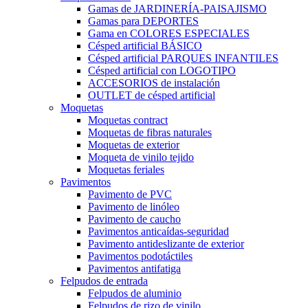
Gamas de JARDINERÍA-PAISAJISMO
Gamas para DEPORTES
Gama en COLORES ESPECIALES
Césped artificial BÁSICO
Césped artificial PARQUES INFANTILES
Césped artificial con LOGOTIPO
ACCESORIOS de instalación
OUTLET de césped artificial
Moquetas
Moquetas contract
Moquetas de fibras naturales
Moquetas de exterior
Moqueta de vinilo tejido
Moquetas feriales
Pavimentos
Pavimento de PVC
Pavimento de linóleo
Pavimento de caucho
Pavimentos anticaídas-seguridad
Pavimento antideslizante de exterior
Pavimentos podotáctiles
Pavimentos antifatiga
Felpudos de entrada
Felpudos de aluminio
Felpudos de rizo de vinilo