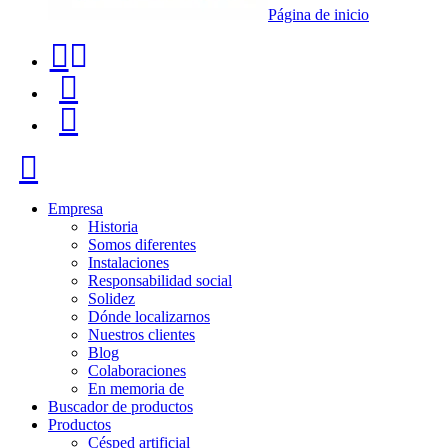
Página de inicio
Teléfono
Buscador
de
de
Menú
contacto
productos
+34
Cerrar
91
116
Empresa
Historia
96
Somos diferentes
Instalaciones
57
Responsabilidad social
Solidez
Dónde localizarnos
Nuestros clientes
Blog
Colaboraciones
En memoria de
Buscador de productos
Productos
Césped artificial