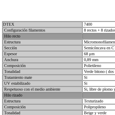
DTEX
7400
Configuración filamentos
8 rectos + 8 rizado
Hilo recto
Estructura
Micromonofilamen
Sección
Semicóncava en C
Espesor
68 μm
Anchura
0,89 mm
Composición
Polietileno
Tonalidad
Verde bitono ( dos 
Tratamiento mate
Si
UV estabilizado
Si
Respetuoso con el medio ambiente
Si, libre de plomo
Hilo rizado
Estructura
Texturizado
Composición
Polipropileno
Tonalidad
Beige y verde