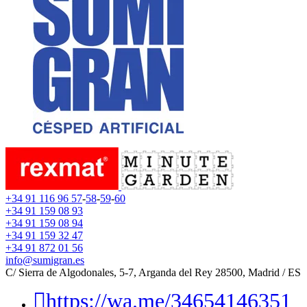
+34 91 116 96 57
-
58
-
59
-
60
+34 91 159 08 93
+34 91 159 08 94
+34 91 159 32 47
+34 91 872 01 56
info@sumigran.es
C/ Sierra de Algodonales, 5-7, Arganda del Rey 28500, Madrid / ES
https://wa.me/34654146351