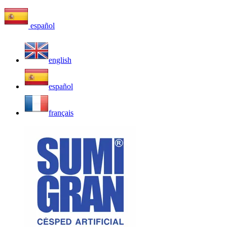
español
english
español
français