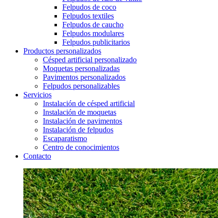
Felpudos de coco
Felpudos textiles
Felpudos de caucho
Felpudos modulares
Felpudos publicitarios
Productos personalizados
Césped artificial personalizado
Moquetas personalizadas
Pavimentos personalizados
Felpudos personalizables
Servicios
Instalación de césped artificial
Instalación de moquetas
Instalación de pavimentos
Instalación de felpudos
Escaparatismo
Centro de conocimientos
Contacto