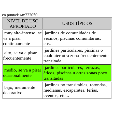
en puntadas/m2
22050
NIVEL DE USO
USOS TÍPICOS
APROPIADO
muy alto-intenso, se
jardines de comunidades de
va a pisar
vecinos, piscinas comunitarias,
continuamente
etc...
jardines particulares, piscinas o
alto, se va a pisar
cualquier otra zona frecuentemente
frecuentemente
transitada
jardines particulares, terrazas,
medio, se va a pisar
áticos, piscinas u otras zonas poco
ocasionalmente
transitadas
jardines no transitables, rotondas,
bajo, meramente
medianas, escaparates, ferias,
decorativo
eventos, etc...