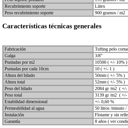
Recubrimiento soporte
Látex
Peso recubrimiento soporte
900 gramos / m2
Características técnicas generales
Fabricación
Tufting pelo cortad
Galga
3/8”
Puntadas por m2
10500 ( +/- 10% )
Puntadas por cada 10cm
10 ( +/- 1 )
Altura del hilado
50mm ( +/- 5% )
Altura total
52mm ( +/- 5% )
Peso del hilado
2084 gr /m2 ( +/-
Peso total
3139 gr /m2 ( +/-
Estabilidad dimensional
+/- 0,60 %
Permeabilidad al agua
50 litros /minuto 
Instalación
Flotante y sin relle
Garantía
8 años ( ver condi