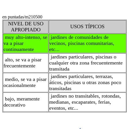
en puntadas/m2
10500
NIVEL DE USO
USOS TÍPICOS
APROPIADO
muy alto-intenso, se
jardines de comunidades de
va a pisar
vecinos, piscinas comunitarias,
continuamente
etc...
jardines particulares, piscinas o
alto, se va a pisar
cualquier otra zona frecuentemente
frecuentemente
transitada
jardines particulares, terrazas,
medio, se va a pisar
áticos, piscinas u otras zonas poco
ocasionalmente
transitadas
jardines no transitables, rotondas,
bajo, meramente
medianas, escaparates, ferias,
decorativo
eventos, etc...