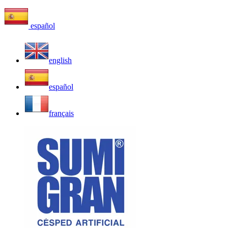
español
english
español
français