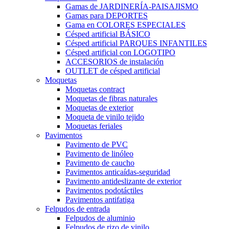
Gamas de JARDINERÍA-PAISAJISMO
Gamas para DEPORTES
Gama en COLORES ESPECIALES
Césped artificial BÁSICO
Césped artificial PARQUES INFANTILES
Césped artificial con LOGOTIPO
ACCESORIOS de instalación
OUTLET de césped artificial
Moquetas
Moquetas contract
Moquetas de fibras naturales
Moquetas de exterior
Moqueta de vinilo tejido
Moquetas feriales
Pavimentos
Pavimento de PVC
Pavimento de linóleo
Pavimento de caucho
Pavimentos anticaídas-seguridad
Pavimento antideslizante de exterior
Pavimentos podotáctiles
Pavimentos antifatiga
Felpudos de entrada
Felpudos de aluminio
Felpudos de rizo de vinilo