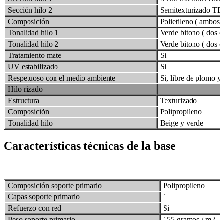
Sección hilo 2
Semitexturizado
Composición
Polietileno ( ambos 
Tonalidad hilo 1
Verde bitono ( dos 
Tonalidad hilo 2
Verde bitono ( dos 
Tratamiento mate
Si
UV estabilizado
Si
Respetuoso con el medio ambiente
Si, libre de plomo 
Hilo rizado
Estructura
Texturizado
Composición
Polipropileno
Tonalidad hilo
Beige y verde
Características técnicas de la base
Composición soporte primario
Polipropileno
Capas soporte primario
1
Refuerzo con red
Si
Peso soporte primario
155 gramos / m2