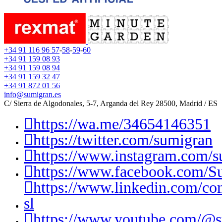
+34 91 116 96 57
-
58
-
59
-
60
+34 91 159 08 93
+34 91 159 08 94
+34 91 159 32 47
+34 91 872 01 56
info@sumigran.es
C/ Sierra de Algodonales, 5-7, Arganda del Rey 28500, Madrid / ES
https://wa.me/34654146351
https://twitter.com/sumigran
https://www.instagram.com/s
https://www.facebook.com/S
https://www.linkedin.com/c
sl
https://www.youtube.com/@