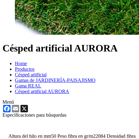
Césped artificial AURORA
Home
Productos
Césped artificial
Gamas de JARDINERÍA-PAISAJISMO
Gama REAL
Césped artificial AURORA
Menú
Facebook
Email
X
Especificaciones para búsquedas
Altura del hilo en mm
50
Peso fibra en gr/m2
2084
Densidad fibra