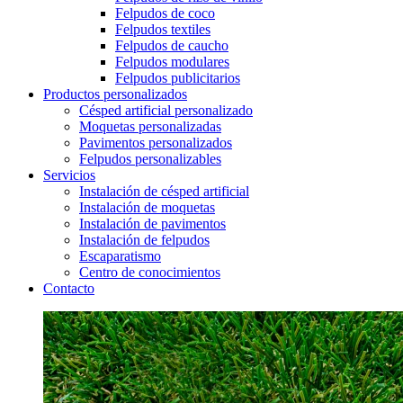
Felpudos de coco
Felpudos textiles
Felpudos de caucho
Felpudos modulares
Felpudos publicitarios
Productos personalizados
Césped artificial personalizado
Moquetas personalizadas
Pavimentos personalizados
Felpudos personalizables
Servicios
Instalación de césped artificial
Instalación de moquetas
Instalación de pavimentos
Instalación de felpudos
Escaparatismo
Centro de conocimientos
Contacto