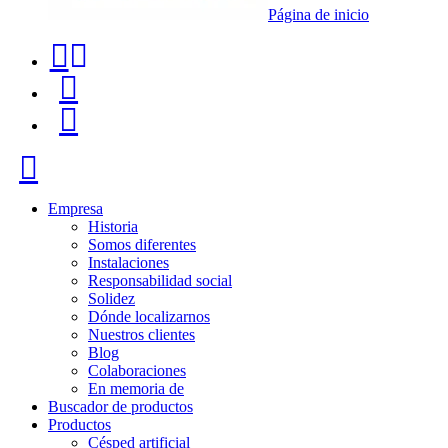
Página de inicio
Teléfono
Buscador
de
de
Menú
contacto
productos
+34
Cerrar
91
116
Empresa
Historia
96
Somos diferentes
Instalaciones
57
Responsabilidad social
Solidez
Dónde localizarnos
Nuestros clientes
Blog
Colaboraciones
En memoria de
Buscador de productos
Productos
Césped artificial