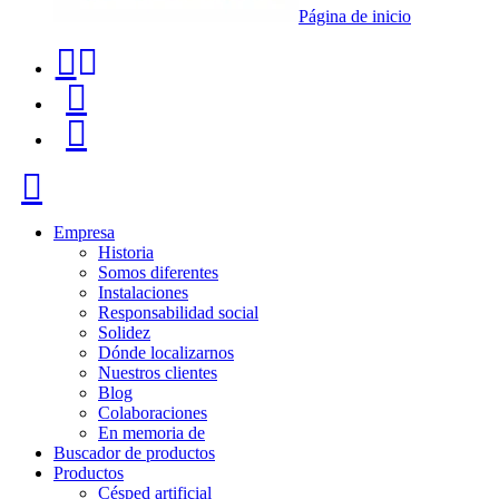
Página de inicio
Teléfono
Buscador
de
de
Menú
contacto
productos
+34
Cerrar
91
116
Empresa
Historia
96
Somos diferentes
Instalaciones
57
Responsabilidad social
Solidez
Dónde localizarnos
Nuestros clientes
Blog
Colaboraciones
En memoria de
Buscador de productos
Productos
Césped artificial