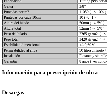
Fabricación
Tufting pelo cortad
Galga
3/8”
Puntadas por m2
11050 ( +/- 10% )
Puntadas por cada 10cm
10 ( +/- 1 )
Altura del hilado
50mm ( +/- 5% )
Altura total
52mm ( +/- 5% )
Peso del hilado
2365 gr /m2 ( +/-
Peso total
3420 gr /m2 ( +/-
Estabilidad dimensional
+/- 0,60 %
Permeabilidad al agua
50 litros /minuto 
Instalación
Flotante y sin relle
Garantía
8 años ( ver condi
Información para prescripción de obra
Desargas