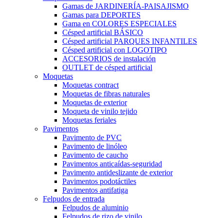
Gamas de JARDINERÍA-PAISAJISMO
Gamas para DEPORTES
Gama en COLORES ESPECIALES
Césped artificial BÁSICO
Césped artificial PARQUES INFANTILES
Césped artificial con LOGOTIPO
ACCESORIOS de instalación
OUTLET de césped artificial
Moquetas
Moquetas contract
Moquetas de fibras naturales
Moquetas de exterior
Moqueta de vinilo tejido
Moquetas feriales
Pavimentos
Pavimento de PVC
Pavimento de linóleo
Pavimento de caucho
Pavimentos anticaídas-seguridad
Pavimento antideslizante de exterior
Pavimentos podotáctiles
Pavimentos antifatiga
Felpudos de entrada
Felpudos de aluminio
Felpudos de rizo de vinilo