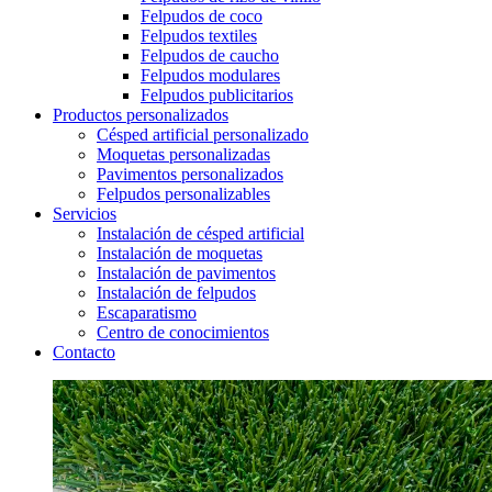
Felpudos de coco
Felpudos textiles
Felpudos de caucho
Felpudos modulares
Felpudos publicitarios
Productos personalizados
Césped artificial personalizado
Moquetas personalizadas
Pavimentos personalizados
Felpudos personalizables
Servicios
Instalación de césped artificial
Instalación de moquetas
Instalación de pavimentos
Instalación de felpudos
Escaparatismo
Centro de conocimientos
Contacto