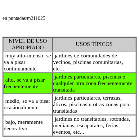
en puntadas/m2
11025
NIVEL DE USO
USOS TÍPICOS
APROPIADO
muy alto-intenso, se
jardines de comunidades de
va a pisar
vecinos, piscinas comunitarias,
continuamente
etc...
jardines particulares, piscinas o
alto, se va a pisar
cualquier otra zona frecuentemente
frecuentemente
transitada
jardines particulares, terrazas,
medio, se va a pisar
áticos, piscinas u otras zonas poco
ocasionalmente
transitadas
jardines no transitables, rotondas,
bajo, meramente
medianas, escaparates, ferias,
decorativo
eventos, etc...