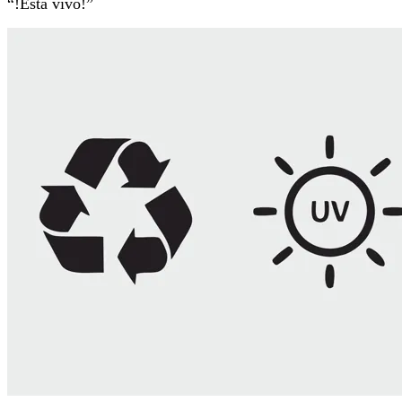
“!Está vivo!”