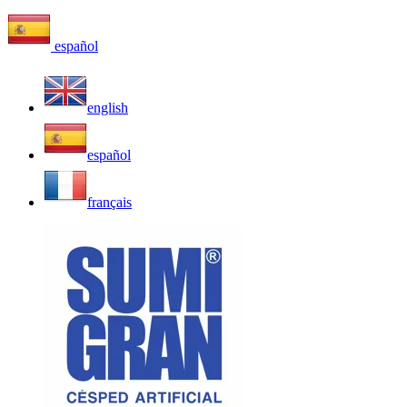
español
english
español
français