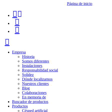
Página de inicio
Teléfono
Buscador
de
de
Menú
contacto
productos
+34
Cerrar
91
116
Empresa
Historia
96
Somos diferentes
Instalaciones
57
Responsabilidad social
Solidez
Dónde localizarnos
Nuestros clientes
Blog
Colaboraciones
En memoria de
Buscador de productos
Productos
Césped artificial