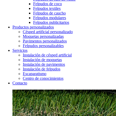
Felpudos de coco
Felpudos textiles
Felpudos de caucho
Felpudos modulares
Felpudos publicitarios
Productos personalizados
Césped artificial personalizado
Moquetas personalizadas
Pavimentos personalizados
Felpudos personalizables
Servicios
Instalación de césped artificial
Instalación de moquetas
Instalación de pavimentos
Instalación de felpudos
Escaparatismo
Centro de conocimientos
Contacto