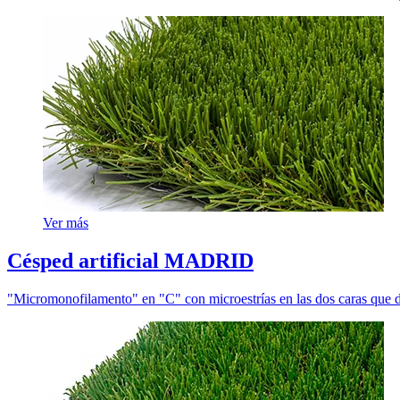
Ver más
Césped artificial MADRID
"Micromonofilamento" en "C" con microestrías en las dos caras que do