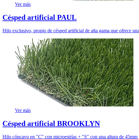
Ver más
Césped artificial PAUL
Hilo exclusivo, propio de césped artificial de alta gama que ofrece una 
Ver más
Césped artificial BROOKLYN
Hilo cóncavo en "C" con microestrías + "S" con una altura de 45mm 