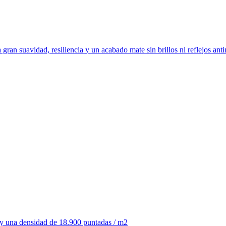
gran suavidad, resiliencia y un acabado mate sin brillos ni reflejos anti
y una densidad de 18.900 puntadas / m2