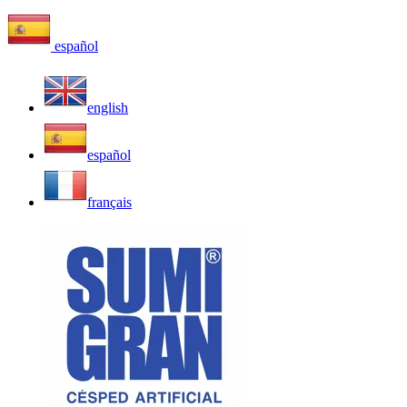
español
english
español
français