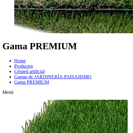
Gama PREMIUM
Home
Productos
Césped artificial
Gamas de JARDINERÍA-PAISAJISMO
Gama PREMIUM
Menú