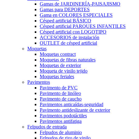
Gamas de JARDINERÍA-PAISAJISMO
Gamas para DEPORTES
Gama en COLORES ESPECIALES
Césped artificial BÁSICO
Césped artificial PARQUES INFANTILES
Césped artificial con LOGOTIPO
ACCESORIOS de instalación
OUTLET de césped artificial
Moquetas
Moquetas contract
Moquetas de fibras naturales
Moquetas de exterior
Moqueta de vinilo tejido
Moquetas feriales
Pavimentos
Pavimento de PVC
Pavimento de linóleo
Pavimento de caucho
Pavimentos anticaídas-seguridad
Pavimento antideslizante de exterior
Pavimentos podotáctiles
Pavimentos antifatiga
Felpudos de entrada
Felpudos de aluminio
Felpudos de rizo de vinilo