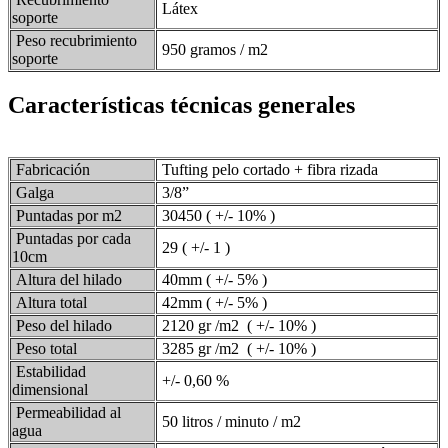
Látex
soporte
Peso recubrimiento
950 gramos / m2
soporte
Características técnicas generales
Fabricación
Tufting pelo cortado + fibra rizada
Galga
3/8”
Puntadas por m2
30450 ( +/- 10% )
Puntadas por cada
29 ( +/- 1 )
10cm
Altura del hilado
40mm ( +/- 5% )
Altura total
42mm ( +/- 5% )
Peso del hilado
2120 gr /m2 ( +/- 10% )
Peso total
3285 gr /m2 ( +/- 10% )
Estabilidad
+/- 0,60 %
dimensional
Permeabilidad al
50 litros / minuto / m2
agua