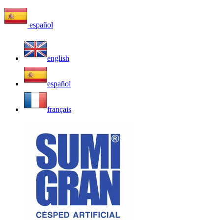
español
english
español
français