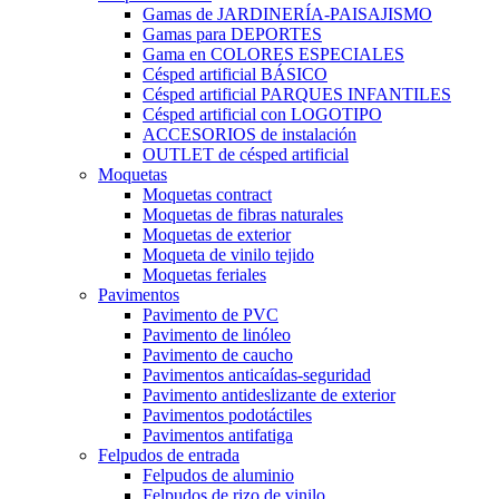
Gamas de JARDINERÍA-PAISAJISMO
Gamas para DEPORTES
Gama en COLORES ESPECIALES
Césped artificial BÁSICO
Césped artificial PARQUES INFANTILES
Césped artificial con LOGOTIPO
ACCESORIOS de instalación
OUTLET de césped artificial
Moquetas
Moquetas contract
Moquetas de fibras naturales
Moquetas de exterior
Moqueta de vinilo tejido
Moquetas feriales
Pavimentos
Pavimento de PVC
Pavimento de linóleo
Pavimento de caucho
Pavimentos anticaídas-seguridad
Pavimento antideslizante de exterior
Pavimentos podotáctiles
Pavimentos antifatiga
Felpudos de entrada
Felpudos de aluminio
Felpudos de rizo de vinilo