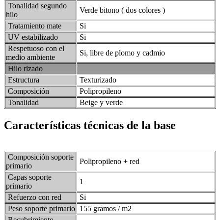
Tonalidad segundo
Verde bitono ( dos colores )
hilo
Tratamiento mate
Si
UV estabilizado
Si
Respetuoso con el
Si, libre de plomo y cadmio
medio ambiente
Hilo rizado
Estructura
Texturizado
Composición
Polipropileno
Tonalidad
Beige y verde
Características técnicas de la base
Composición soporte
Polipropileno + red
primario
Capas soporte
1
primario
Refuerzo con red
Si
Peso soporte primario
155 gramos / m2
Recubrimiento