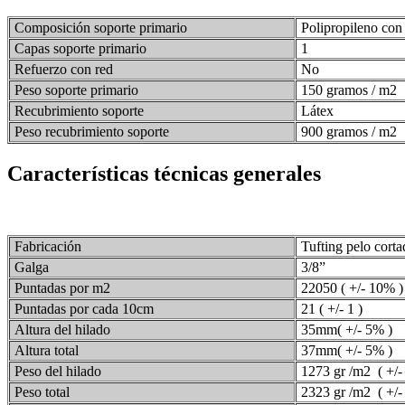
Composición soporte primario
Polipropileno con v
Capas soporte primario
1
Refuerzo con red
No
Peso soporte primario
150 gramos / m2
Recubrimiento soporte
Látex
Peso recubrimiento soporte
900 gramos / m2
Características técnicas generales
Fabricación
Tufting pelo corta
Galga
3/8”
Puntadas por m2
22050 ( +/- 10% )
Puntadas por cada 10cm
21 ( +/- 1 )
Altura del hilado
35mm( +/- 5% )
Altura total
37mm( +/- 5% )
Peso del hilado
1273 gr /m2 ( +/-
Peso total
2323 gr /m2 ( +/-