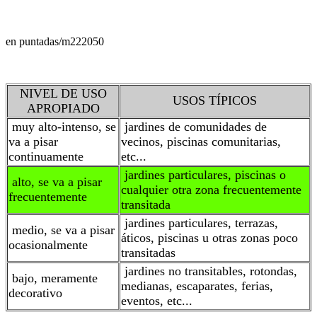
en puntadas/m2
22050
NIVEL DE USO
USOS TÍPICOS
APROPIADO
muy alto-intenso, se
jardines de comunidades de
va a pisar
vecinos, piscinas comunitarias,
continuamente
etc...
jardines particulares, piscinas o
alto, se va a pisar
cualquier otra zona frecuentemente
frecuentemente
transitada
jardines particulares, terrazas,
medio, se va a pisar
áticos, piscinas u otras zonas poco
ocasionalmente
transitadas
jardines no transitables, rotondas,
bajo, meramente
medianas, escaparates, ferias,
decorativo
eventos, etc...