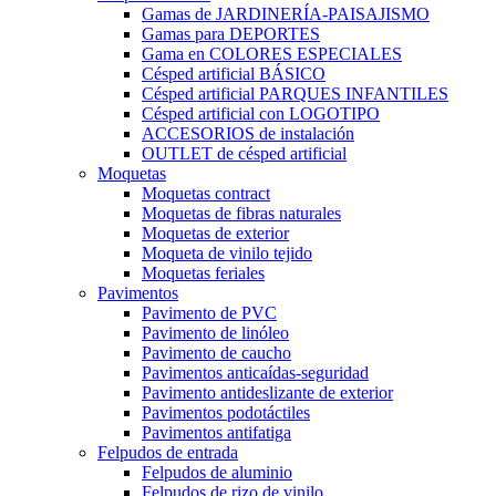
Gamas de JARDINERÍA-PAISAJISMO
Gamas para DEPORTES
Gama en COLORES ESPECIALES
Césped artificial BÁSICO
Césped artificial PARQUES INFANTILES
Césped artificial con LOGOTIPO
ACCESORIOS de instalación
OUTLET de césped artificial
Moquetas
Moquetas contract
Moquetas de fibras naturales
Moquetas de exterior
Moqueta de vinilo tejido
Moquetas feriales
Pavimentos
Pavimento de PVC
Pavimento de linóleo
Pavimento de caucho
Pavimentos anticaídas-seguridad
Pavimento antideslizante de exterior
Pavimentos podotáctiles
Pavimentos antifatiga
Felpudos de entrada
Felpudos de aluminio
Felpudos de rizo de vinilo