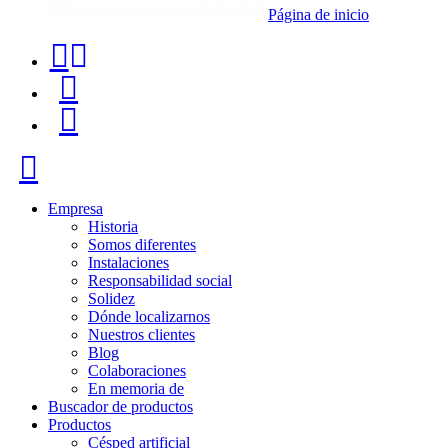
Página de inicio
Teléfono
Buscador
de
de
Menú
contacto
productos
+34
Cerrar
91
116
Empresa
Historia
96
Somos diferentes
Instalaciones
57
Responsabilidad social
Solidez
Dónde localizarnos
Nuestros clientes
Blog
Colaboraciones
En memoria de
Buscador de productos
Productos
Césped artificial