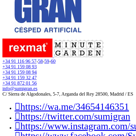
+34 91 116 96 57
-
58
-
59
-
60
+34 91 159 08 93
+34 91 159 08 94
+34 91 159 32 47
+34 91 872 01 56
info@sumigran.es
C/ Sierra de Algodonales, 5-7, Arganda del Rey 28500, Madrid / ES
https://wa.me/34654146351
https://twitter.com/sumigran
https://www.instagram.com/s
https://www.facebook.com/S