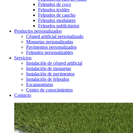
Felpudos de coco
Felpudos textiles
Felpudos de caucho
Felpudos modulares
Felpudos publicitarios
Productos personalizados
Césped artificial personalizado
Moquetas personalizadas
Pavimentos personalizados
Felpudos personalizables
Servicios
Instalación de césped artificial
Instalación de moquetas
Instalación de pavimentos
Instalación de felpudos
Escaparatismo
Centro de conocimientos
Contacto