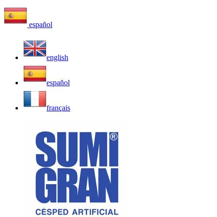
español
english
español
français