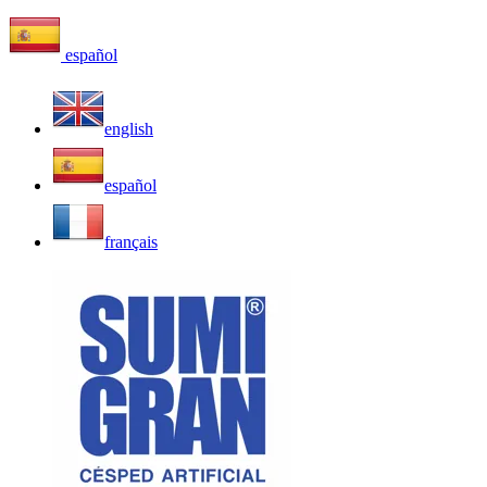
español
english
español
français