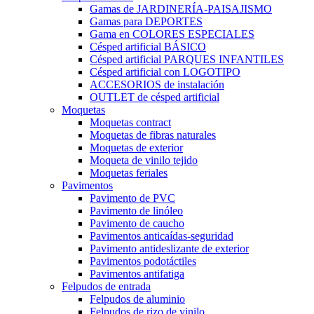
Gamas de JARDINERÍA-PAISAJISMO
Gamas para DEPORTES
Gama en COLORES ESPECIALES
Césped artificial BÁSICO
Césped artificial PARQUES INFANTILES
Césped artificial con LOGOTIPO
ACCESORIOS de instalación
OUTLET de césped artificial
Moquetas
Moquetas contract
Moquetas de fibras naturales
Moquetas de exterior
Moqueta de vinilo tejido
Moquetas feriales
Pavimentos
Pavimento de PVC
Pavimento de linóleo
Pavimento de caucho
Pavimentos anticaídas-seguridad
Pavimento antideslizante de exterior
Pavimentos podotáctiles
Pavimentos antifatiga
Felpudos de entrada
Felpudos de aluminio
Felpudos de rizo de vinilo