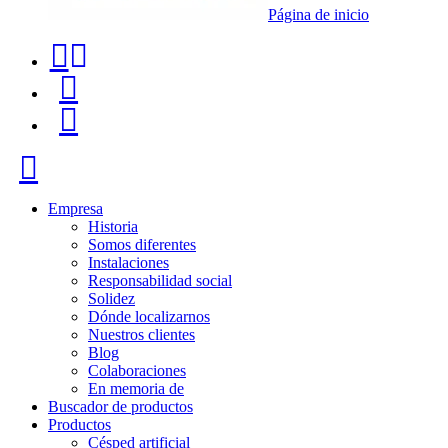
Página de inicio
Teléfono
Buscador
de
de
Menú
contacto
productos
+34
Cerrar
91
116
Empresa
Historia
96
Somos diferentes
Instalaciones
57
Responsabilidad social
Solidez
Dónde localizarnos
Nuestros clientes
Blog
Colaboraciones
En memoria de
Buscador de productos
Productos
Césped artificial