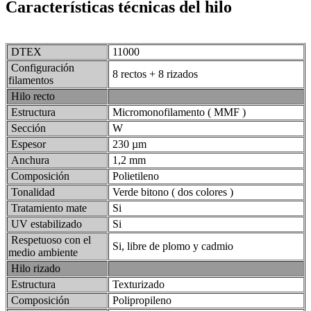
Características técnicas del hilo
DTEX
11000
Configuración
8 rectos + 8 rizados
filamentos
Hilo recto
Estructura
Micromonofilamento ( MMF )
Sección
W
Espesor
230 µm
Anchura
1,2 mm
Composición
Polietileno
Tonalidad
Verde bitono ( dos colores )
Tratamiento mate
Si
UV estabilizado
Si
Respetuoso con el
Si, libre de plomo y cadmio
medio ambiente
Hilo rizado
Estructura
Texturizado
Composición
Polipropileno