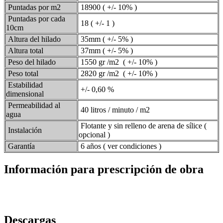
Puntadas por m2
18900 ( +/- 10% )
Puntadas por cada
18 ( +/- 1 )
10cm
Altura del hilado
35mm ( +/- 5% )
Altura total
37mm ( +/- 5% )
Peso del hilado
1550 gr /m2 ( +/- 10% )
Peso total
2820 gr /m2 ( +/- 10% )
Estabilidad
+/- 0,60 %
dimensional
Permeabilidad al
40 litros / minuto / m2
agua
Flotante y sin relleno de arena de sílice (
Instalación
opcional )
Garantía
6 años ( ver condiciones )
Información para prescripción de obra
Descargas