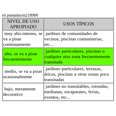
en puntadas/m2
18900
NIVEL DE USO
USOS TÍPICOS
APROPIADO
muy alto-intenso, se
jardines de comunidades de
va a pisar
vecinos, piscinas comunitarias,
continuamente
etc...
jardines particulares, piscinas o
alto, se va a pisar
cualquier otra zona frecuentemente
frecuentemente
transitada
jardines particulares, terrazas,
medio, se va a pisar
áticos, piscinas u otras zonas poco
ocasionalmente
transitadas
jardines no transitables, rotondas,
bajo, meramente
medianas, escaparates, ferias,
decorativo
eventos, etc...