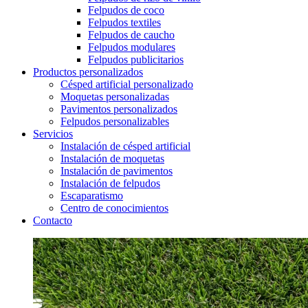
Felpudos de coco
Felpudos textiles
Felpudos de caucho
Felpudos modulares
Felpudos publicitarios
Productos personalizados
Césped artificial personalizado
Moquetas personalizadas
Pavimentos personalizados
Felpudos personalizables
Servicios
Instalación de césped artificial
Instalación de moquetas
Instalación de pavimentos
Instalación de felpudos
Escaparatismo
Centro de conocimientos
Contacto