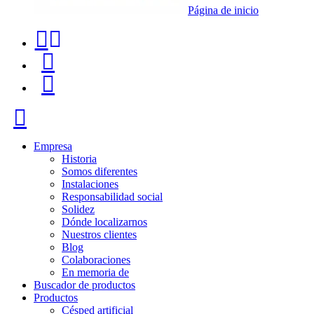
Página de inicio
Teléfono
Buscador
de
de
Menú
contacto
productos
+34
Cerrar
91
116
Empresa
Historia
96
Somos diferentes
Instalaciones
57
Responsabilidad social
Solidez
Dónde localizarnos
Nuestros clientes
Blog
Colaboraciones
En memoria de
Buscador de productos
Productos
Césped artificial