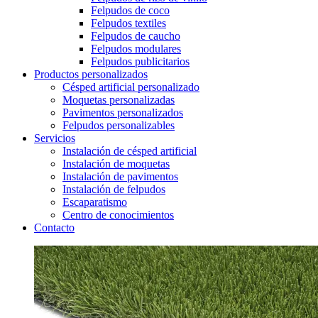
Felpudos de coco
Felpudos textiles
Felpudos de caucho
Felpudos modulares
Felpudos publicitarios
Productos personalizados
Césped artificial personalizado
Moquetas personalizadas
Pavimentos personalizados
Felpudos personalizables
Servicios
Instalación de césped artificial
Instalación de moquetas
Instalación de pavimentos
Instalación de felpudos
Escaparatismo
Centro de conocimientos
Contacto