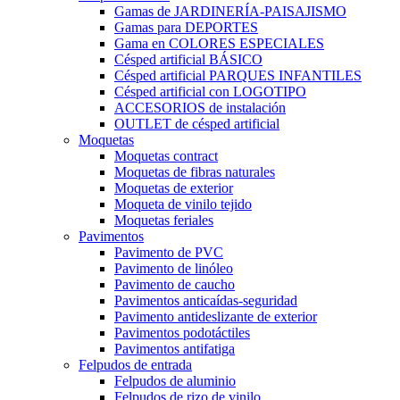
Gamas de JARDINERÍA-PAISAJISMO
Gamas para DEPORTES
Gama en COLORES ESPECIALES
Césped artificial BÁSICO
Césped artificial PARQUES INFANTILES
Césped artificial con LOGOTIPO
ACCESORIOS de instalación
OUTLET de césped artificial
Moquetas
Moquetas contract
Moquetas de fibras naturales
Moquetas de exterior
Moqueta de vinilo tejido
Moquetas feriales
Pavimentos
Pavimento de PVC
Pavimento de linóleo
Pavimento de caucho
Pavimentos anticaídas-seguridad
Pavimento antideslizante de exterior
Pavimentos podotáctiles
Pavimentos antifatiga
Felpudos de entrada
Felpudos de aluminio
Felpudos de rizo de vinilo