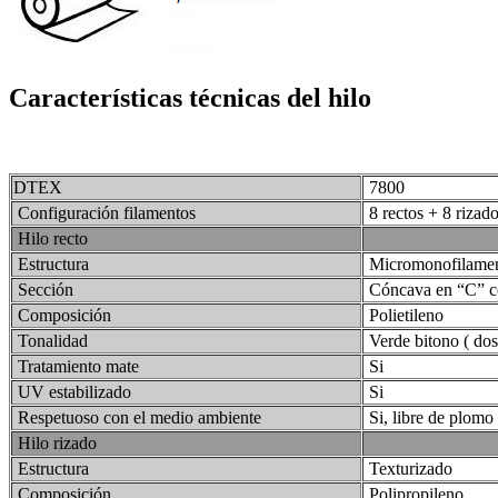
Características técnicas del hilo
DTEX
7800
Configuración filamentos
8 rectos + 8 rizad
Hilo recto
Estructura
Micromonofilame
Sección
Cóncava en “C” co
Composición
Polietileno
Tonalidad
Verde bitono ( dos
Tratamiento mate
Si
UV estabilizado
Si
Respetuoso con el medio ambiente
Si, libre de plomo
Hilo rizado
Estructura
Texturizado
Composición
Polipropileno