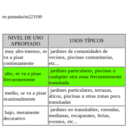
en puntadas/m2
23100
NIVEL DE USO
USOS TÍPICOS
APROPIADO
muy alto-intenso, se
jardines de comunidades de
va a pisar
vecinos, piscinas comunitarias,
continuamente
etc...
jardines particulares, piscinas o
alto, se va a pisar
cualquier otra zona frecuentemente
frecuentemente
transitada
jardines particulares, terrazas,
medio, se va a pisar
áticos, piscinas u otras zonas poco
ocasionalmente
transitadas
jardines no transitables, rotondas,
bajo, meramente
medianas, escaparates, ferias,
decorativo
eventos, etc...