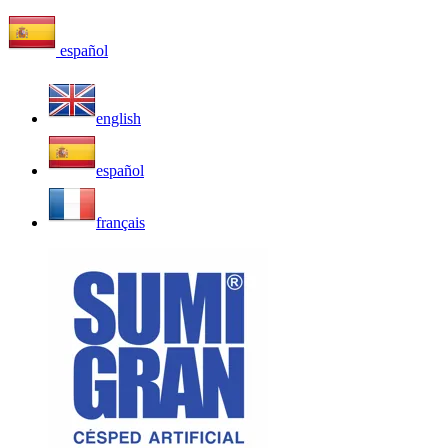
español
english
español
français